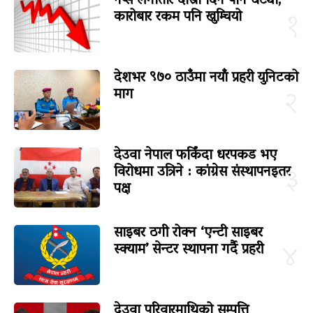
नेप्से लगातार दोस्रो दिन पनि घट्यो,
कारोबार रकम पनि खुम्चियो
१
देशभर ९७० ठाउँमा नयाँ प्रहरी युनिटको
माग
२
देउवा नेपाल फर्किंदा धरपकड भए
विरोधमा उत्रिने : कांग्रेस संस्थापनइतर
३
पक्ष
साइबर ठगी रोक्न ‘एन्टी साइबर
स्क्याम’ सेन्टर स्थापना गर्दै प्रहरी
४
देउवा परिवारमाथिको सम्पत्ति