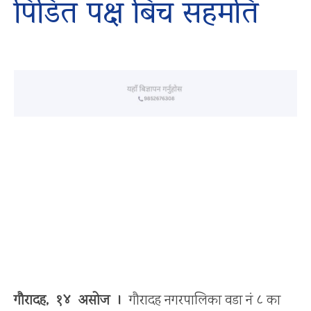
पिडित पक्ष बिच सहमति
गौरादह, १४ असोज ।
गौरादह नगरपालिका वडा नं ८ का