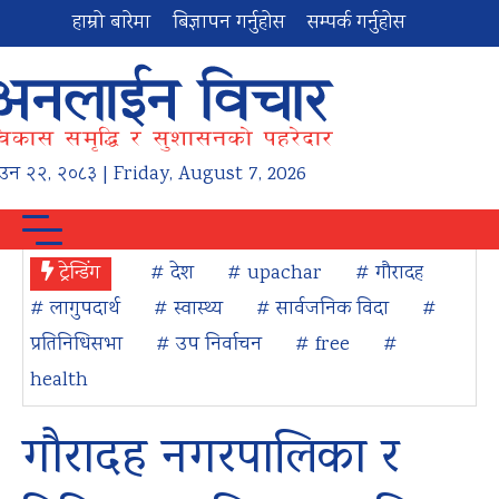
हाम्रो बारेमा
बिज्ञापन गर्नुहोस
सम्पर्क गर्नुहोस
ाउन
२२
,
२०८३
| Friday, August 7, 2026
ट्रेन्डिंग
# देश
# upachar
# गौरादह
# लागुपदार्थ
# स्वास्थ्य
# सार्वजनिक विदा
#
प्रतिनिधिसभा
# उप निर्वाचन
# free
#
health
गौरादह नगरपालिका र