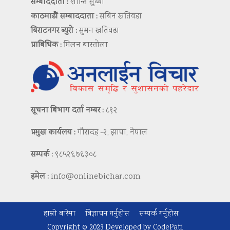
सम्बाददाता :
शान्ति सुब्बा
काठमाडौं सम्बाददाता :
सबिन खतिवडा
बिराटनगर ब्युरो :
सुमन खतिवडा
प्राबिधिक :
मिलन बास्तोला
सूचना बिभाग दर्ता नम्बर :
८९२
प्रमुख कार्यलय :
गौरादह -२, झापा, नेपाल
सम्पर्क :
९८५२६७६३०८
इमेल :
info@onlinebichar.com
हाम्रो बारेमा
बिज्ञापन गर्नुहोस
सम्पर्क गर्नुहोस
Copyright © 2023 Developed by
CodePati