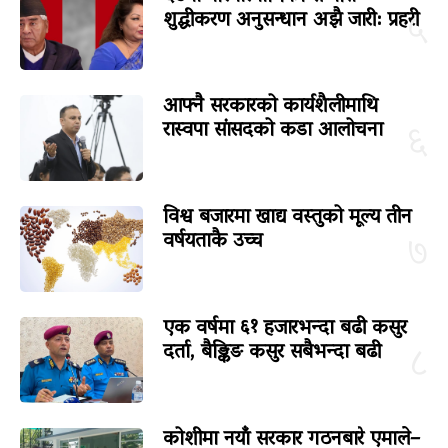
शुद्धीकरण अनुसन्धान अझै जारी: प्रहरी
५
आफ्नै सरकारको कार्यशैलीमाथि
रास्वपा सांसदको कडा आलोचना
६
विश्व बजारमा खाद्य वस्तुको मूल्य तीन
वर्षयताकै उच्च
७
एक वर्षमा ६१ हजारभन्दा बढी कसुर
दर्ता, बैङ्किङ कसुर सबैभन्दा बढी
८
कोशीमा नयाँ सरकार गठनबारे एमाले–