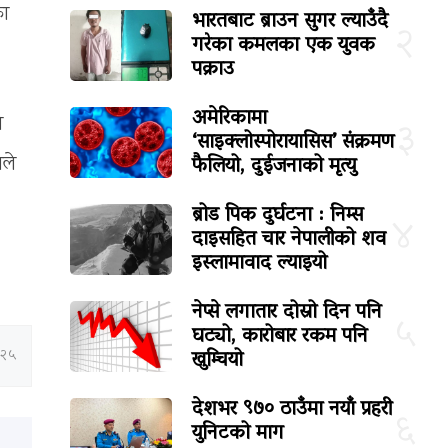
का
भारतबाट ब्राउन सुगर ल्याउँदै
२
गरेका कमलका एक युवक
पक्राउ
अमेरिकामा
े
३
‘साइक्लोस्पोरायासिस’ संक्रमण
फैलियो, दुईजनाको मृत्यु
ले
ब्रोड पिक दुर्घटना : निम्स
४
दाइसहित चार नेपालीको शव
इस्लामावाद ल्याइयो
नेप्से लगातार दोस्रो दिन पनि
५
घट्यो, कारोबार रकम पनि
खुम्चियो
:२५
देशभर ९७० ठाउँमा नयाँ प्रहरी
६
युनिटको माग