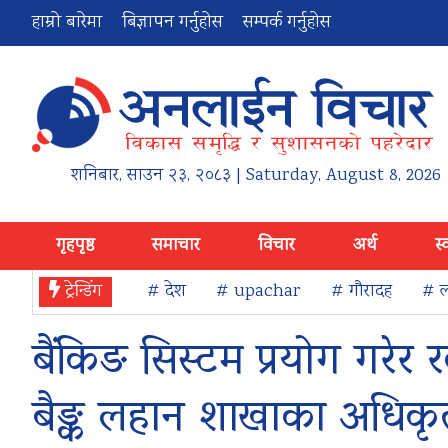
हाम्रो बारेमा
बिज्ञापन गर्नुहोस
सम्पर्क गर्नुहोस
शनिबार
,
साउन
२३
,
२०८३
| Saturday, August 8, 2026
गृहपृष्ठ
समाचार
विचार
अर्थ
स्
ट्रेन्डिंग
# देश
# upachar
# गौरादह
# ल
बैंकिङ सिस्टम प्रयोग गरेर
बैङ्क लहान शाखाका अधिकृत