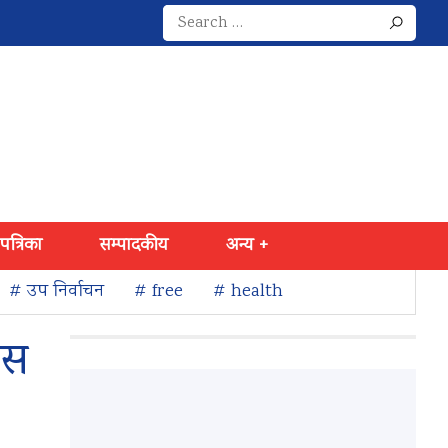
Search
for:
 पत्रिका
सम्पादकीय
अन्य +
# उप निर्वाचन
# free
# health
ास