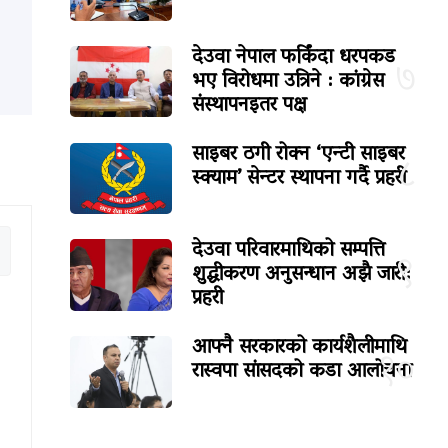
देउवा नेपाल फर्किंदा धरपकड
७
भए विरोधमा उत्रिने : कांग्रेस
संस्थापनइतर पक्ष
साइबर ठगी रोक्न ‘एन्टी साइबर
८
स्क्याम’ सेन्टर स्थापना गर्दै प्रहरी
देउवा परिवारमाथिको सम्पत्ति
९
शुद्धीकरण अनुसन्धान अझै जारी:
प्रहरी
आफ्नै सरकारको कार्यशैलीमाथि
१०
रास्वपा सांसदको कडा आलोचना