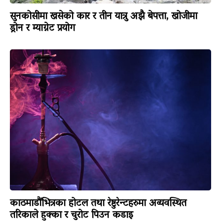
सुनकोसीमा खसेको कार र तीन यात्रु अझै बेपत्ता, खोजीमा
ड्रोन र म्याग्नेट प्रयोग
काठमाडौंभित्रका होटल तथा रेष्टुरेन्टहरुमा अव्यवस्थित
तरिकाले हुक्का र चुरोट पिउन कडाइ