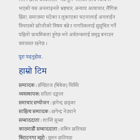
लागि खोज पत्रकारिता’ भन्ने मुल नाराका साथ स्थापना
भएको यस अनलाइनले भ्रष्टचार, अन्याय अत्याचार, लैंगिक
हिंसा, समाजमा घटेका र लुकाएका घटनालाई अनलाईन
विचारको खोजीको विषय बन्ने र नागरिकलाई सुसूचित गर्ने
पहिलो प्राथमिकता हुनेछ भने अर्थतन्त्रलाई समृद्ध बनाउन
प्रयासरत रहनेछ ।
पुरा पढ्नुहोस..
हाम्रो टिम
सम्पादक :
डण्डिराज (बिबेक) घिमिरे
व्यवस्थापक:
सरिता दङ्गाल
समाचार सम्योजन :
झगेन्द्र खड्का
साहित्य सम्पादक :
खगेन्द्र नेउपाने
सम्बाददाता :
शान्ति सुब्बा
काठमाडौं सम्बाददाता :
सबिन खतिवडा
बिराटनगर ब्युरो :
सुमन खतिवडा