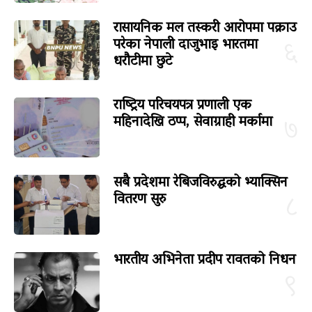
रासायनिक मल तस्करी आरोपमा पक्राउ
परेका नेपाली दाजुभाइ भारतमा
६
धरौटीमा छुटे
राष्ट्रिय परिचयपत्र प्रणाली एक
महिनादेखि ठप्प, सेवाग्राही मर्कामा
७
सबै प्रदेशमा रेबिजविरुद्धको भ्याक्सिन
वितरण सुरु
८
भारतीय अभिनेता प्रदीप रावतको निधन
९