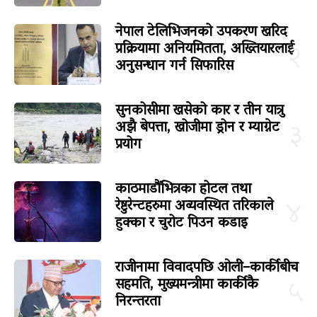
नेपाल टेलिभिजनको उपकरण खरिद
प्रक्रियामा अनियमितता, अख्तियारलाई
२
अनुसन्धान गर्न सिफारिस
सुनकोसीमा खसेको कार र तीन यात्रु
अझै बेपत्ता, खोजीमा ड्रोन र म्याग्नेट
३
प्रयोग
काठमाडौंभित्रका होटल तथा
रेष्टुरेन्टहरुमा अव्यवस्थित तरिकाले
४
हुक्का र चुरोट पिउन कडाइ
राजीनामा विवादपछि ओली–कार्कीबीच
सहमति, मुख्यमन्त्रीमा कार्कीकै
५
निरन्तरता