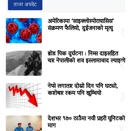
ताजा अपडेट
अमेरिकामा ‘साइक्लोस्पोरायासिस’
संक्रमण फैलियो, दुईजनाको मृत्यु
१
ब्रोड पिक दुर्घटना : निम्स दाइसहित
चार नेपालीको शव इस्लामावाद ल्याइयो
२
नेप्से लगातार दोस्रो दिन पनि घट्यो,
कारोबार रकम पनि खुम्चियो
३
देशभर ९७० ठाउँमा नयाँ प्रहरी युनिटको
माग
४