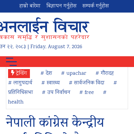
हाम्रो बारेमा
बिज्ञापन गर्नुहोस
सम्पर्क गर्नुहोस
ाउन
२२
,
२०८३
| Friday, August 7, 2026
ट्रेन्डिंग
# देश
# upachar
# गौरादह
# लागुपदार्थ
# स्वास्थ्य
# सार्वजनिक विदा
#
प्रतिनिधिसभा
# उप निर्वाचन
# free
#
health
नेपाली कांग्रेस केन्द्रीय