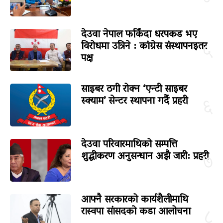
देउवा नेपाल फर्किंदा धरपकड भए
विरोधमा उत्रिने : कांग्रेस संस्थापनइतर
५
पक्ष
साइबर ठगी रोक्न ‘एन्टी साइबर
स्क्याम’ सेन्टर स्थापना गर्दै प्रहरी
६
देउवा परिवारमाथिको सम्पत्ति
शुद्धीकरण अनुसन्धान अझै जारी: प्रहरी
७
आफ्नै सरकारको कार्यशैलीमाथि
रास्वपा सांसदको कडा आलोचना
८