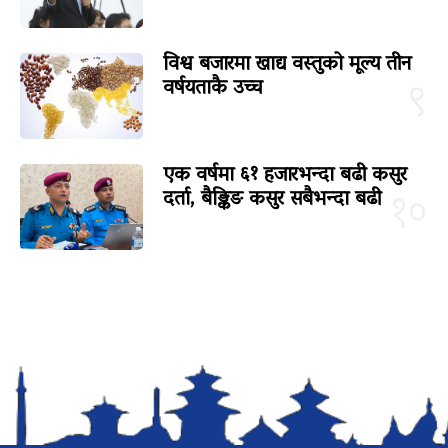
विश्व बजारमा खाद्य वस्तुको मूल्य तीन
वर्षयताकै उच्च
९
एक वर्षमा ६१ हजारभन्दा बढी कसुर
दर्ता, बैङ्किङ कसुर सबैभन्दा बढी
१०