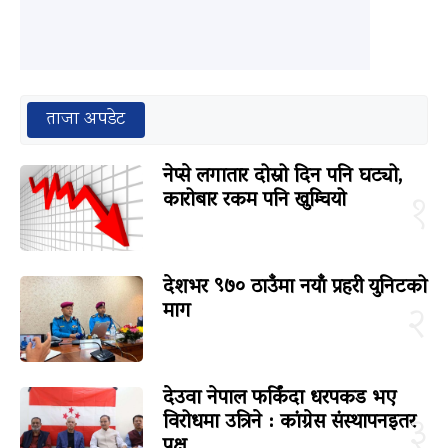
ताजा अपडेट
नेप्से लगातार दोस्रो दिन पनि घट्यो,
कारोबार रकम पनि खुम्चियो
१
देशभर ९७० ठाउँमा नयाँ प्रहरी युनिटको
माग
२
देउवा नेपाल फर्किंदा धरपकड भए
विरोधमा उत्रिने : कांग्रेस संस्थापनइतर
३
पक्ष