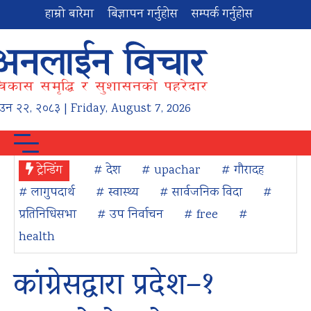
हाम्रो बारेमा
बिज्ञापन गर्नुहोस
सम्पर्क गर्नुहोस
ाउन
२२
,
२०८३
| Friday, August 7, 2026
ट्रेन्डिंग
# देश
# upachar
# गौरादह
# लागुपदार्थ
# स्वास्थ्य
# सार्वजनिक विदा
#
प्रतिनिधिसभा
# उप निर्वाचन
# free
#
health
कांग्रेसद्वारा प्रदेश–१