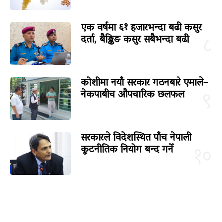
एक वर्षमा ६१ हजारभन्दा बढी कसुर
दर्ता, बैङ्किङ कसुर सबैभन्दा बढी
८
कोशीमा नयाँ सरकार गठनबारे एमाले–
नेकपाबीच औपचारिक छलफल
९
सरकारले विदेशस्थित पाँच नेपाली
कूटनीतिक नियोग बन्द गर्ने
१०