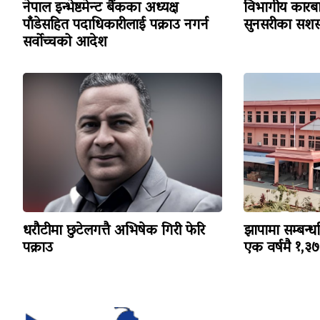
नेपाल इन्भेष्टमेन्ट बैंकका अध्यक्ष
विभागीय कारबा
पाँडेसहित पदाधिकारीलाई पक्राउ नगर्न
सुनसरीका सशस्
सर्वोच्चको आदेश
धरौटीमा छुटेलगत्तै अभिषेक गिरी फेरि
झापामा सम्बन्ध
पक्राउ
एक वर्षमै १,३७३ 