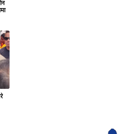
रोन
ामा
रे