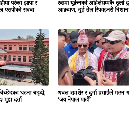
हीमा परेका झापा र
रुसमा युक्रेनको अहिलेसम्मकै ठूलो ड्
त्र एसपीको सरुवा
आक्रमण, दुई तेल रिफाइनरी निशान
विच्छेदका घटना बढ्दो,
धवल शमशेर र दुर्गा प्रसाईंले गठन ग
मुद्दा दर्ता
‘जय नेपाल पार्टी’