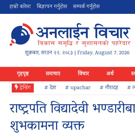
हाम्रो बारेमा
बिज्ञापन गर्नुहोस
सम्पर्क गर्नुहोस
शुक्रबार
,
साउन
२२
,
२०८३
| Friday, August 7, 2026
गृहपृष्ठ
समाचार
विचार
अर्थ
स्
ट्रेन्डिंग
# देश
# upachar
# गौरादह
# ल
राष्ट्रपति विद्यादेवी भण्डा
शुभकामना व्यक्त