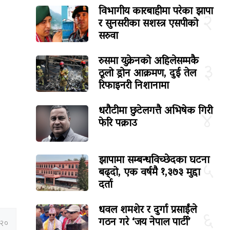
विभागीय कारबाहीमा परेका झापा
२
र सुनसरीका सशस्त्र एसपीको
सरुवा
रुसमा युक्रेनको अहिलेसम्मकै
३
ठूलो ड्रोन आक्रमण, दुई तेल
रिफाइनरी निशानामा
धरौटीमा छुटेलगत्तै अभिषेक गिरी
४
फेरि पक्राउ
झापामा सम्बन्धविच्छेदका घटना
५
बढ्दो, एक वर्षमै १,३७३ मुद्दा
दर्ता
धवल शमशेर र दुर्गा प्रसाईंले
६
गठन गरे ‘जय नेपाल पार्टी’
:२०