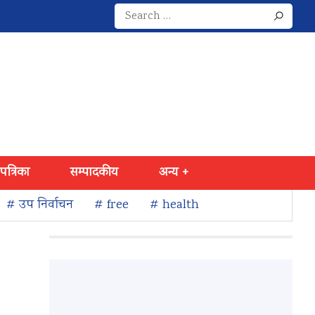
Search
for:
 पत्रिका
सम्पादकीय
अन्य +
# उप निर्वाचन
# free
# health