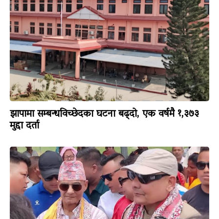
झापामा सम्बन्धविच्छेदका घटना बढ्दो, एक वर्षमै १,३७३
मुद्दा दर्ता