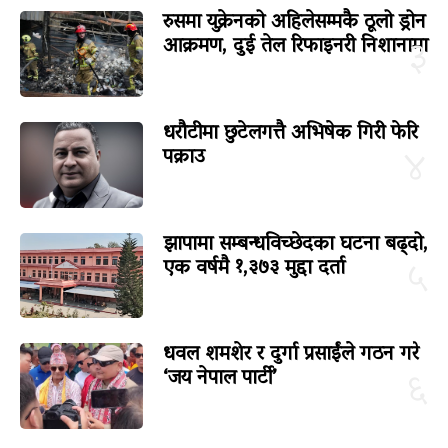
रुसमा युक्रेनको अहिलेसम्मकै ठूलो ड्रोन
आक्रमण, दुई तेल रिफाइनरी निशानामा
३
धरौटीमा छुटेलगत्तै अभिषेक गिरी फेरि
पक्राउ
४
झापामा सम्बन्धविच्छेदका घटना बढ्दो,
एक वर्षमै १,३७३ मुद्दा दर्ता
५
धवल शमशेर र दुर्गा प्रसाईंले गठन गरे
‘जय नेपाल पार्टी’
६