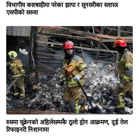
विभागीय कारबाहीमा परेका झापा र सुनसरीका सशस्त्र
एसपीको सरुवा
रुसमा युक्रेनको अहिलेसम्मकै ठूलो ड्रोन आक्रमण, दुई तेल
रिफाइनरी निशानामा