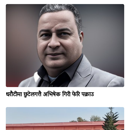
धरौटीमा छुटेलगत्तै अभिषेक गिरी फेरि पक्राउ