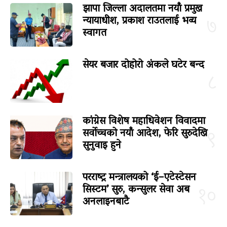
झापा जिल्ला अदालतमा नयाँ प्रमुख
न्यायाधीश, प्रकाश राउतलाई भव्य
७
स्वागत
सेयर बजार दोहोरो अंकले घटेर बन्द
८
कांग्रेस विशेष महाधिवेशन विवादमा
सर्वोच्चको नयाँ आदेश, फेरि सुरुदेखि
९
सुनुवाइ हुने
परराष्ट्र मन्त्रालयको ‘ई–एटेस्टेसन
सिस्टम’ सुरु, कन्सुलर सेवा अब
१०
अनलाइनबाटै