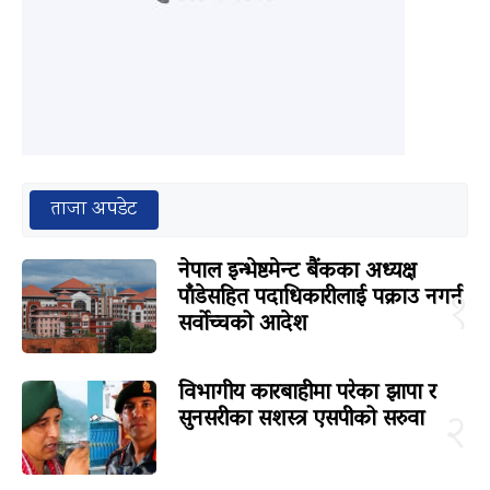
ताजा अपडेट
नेपाल इन्भेष्टमेन्ट बैंकका अध्यक्ष
पाँडेसहित पदाधिकारीलाई पक्राउ नगर्न
१
सर्वोच्चको आदेश
विभागीय कारबाहीमा परेका झापा र
सुनसरीका सशस्त्र एसपीको सरुवा
२