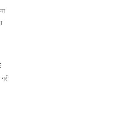
यमा
मा
ई
े गरी