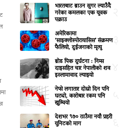
भारतबाट ब्राउन सुगर ल्याउँदै
२
गरेका कमलका एक युवक
ोट
पक्राउ
ाल
अमेरिकामा
३
‘साइक्लोस्पोरायासिस’ संक्रमण
फैलियो, दुईजनाको मृत्यु
ब्रोड पिक दुर्घटना : निम्स
४
दाइसहित चार नेपालीको शव
इस्लामावाद ल्याइयो
ा
नेप्से लगातार दोस्रो दिन पनि
५
णमा
घट्यो, कारोबार रकम पनि
खुम्चियो
ेख
देशभर ९७० ठाउँमा नयाँ प्रहरी
६
युनिटको माग