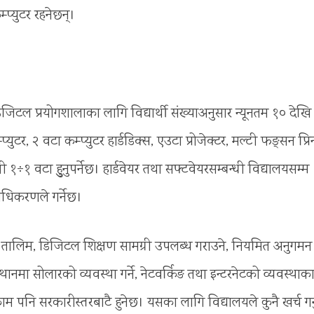
प्युटर रहनेछन्।
जिटल प्रयोगशालाका लागि विद्यार्थी संख्याअनुसार न्यूनतम १० देखि
टर, २ वटा कम्प्युटर हार्डडिक्स, एउटा प्रोजेक्टर, मल्टी फङ्सन प्रिन
१÷१ वटा हुुनुपर्नेछ। हार्डवेयर तथा सफ्टवेयरसम्बन्धी विद्यालयसम्म
राधिकरणले गर्नेछ।
िको तालिम, डिजिटल शिक्षण सामग्री उपलब्ध गराउने, नियमित अनुगमन
थानमा सोलारको व्यवस्था गर्ने, नेटवर्किङ तथा इन्टरनेटको व्यवस्थाक
म पनि सरकारीस्तरबाटै हुनेछ। यसका लागि विद्यालयले कुनै खर्च गर्न