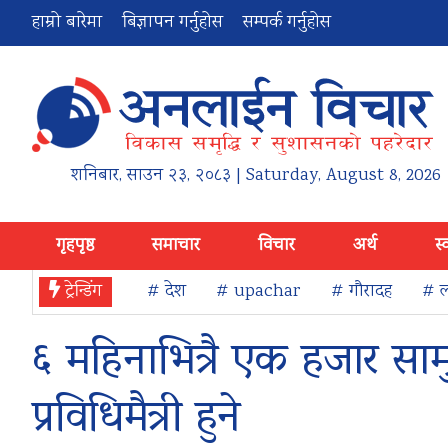
हाम्रो बारेमा
बिज्ञापन गर्नुहोस
सम्पर्क गर्नुहोस
शनिबार
,
साउन
२३
,
२०८३
| Saturday, August 8, 2026
गृहपृष्ठ
समाचार
विचार
अर्थ
स्
ट्रेन्डिंग
# देश
# upachar
# गौरादह
# ल
६ महिनाभित्रै एक हजार साम
प्रविधिमैत्री हुने