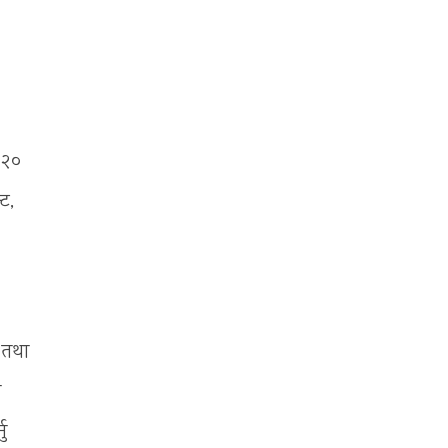
 २०
्ट,
 तथा
ा
ु