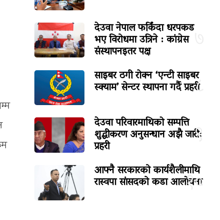
देउवा नेपाल फर्किंदा धरपकड
७
भए विरोधमा उत्रिने : कांग्रेस
संस्थापनइतर पक्ष
साइबर ठगी रोक्न ‘एन्टी साइबर
८
स्क्याम’ सेन्टर स्थापना गर्दै प्रहरी
म्म
देउवा परिवारमाथिको सम्पत्ति
ष
९
शुद्धीकरण अनुसन्धान अझै जारी:
प्रहरी
 कम
आफ्नै सरकारको कार्यशैलीमाथि
१०
रास्वपा सांसदको कडा आलोचना