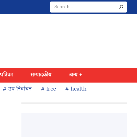
Search
for:
 पत्रिका
सम्पादकीय
अन्य +
# उप निर्वाचन
# free
# health