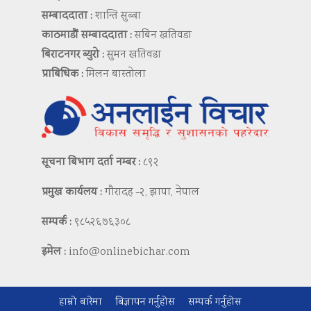
सम्बाददाता :
शान्ति सुब्बा
काठमाडौं सम्बाददाता :
सबिन खतिवडा
बिराटनगर ब्युरो :
सुमन खतिवडा
प्राबिधिक :
मिलन बास्तोला
सूचना बिभाग दर्ता नम्बर :
८९२
प्रमुख कार्यलय :
गौरादह -२, झापा, नेपाल
सम्पर्क :
९८५२६७६३०८
इमेल :
info@onlinebichar.com
हाम्रो बारेमा
बिज्ञापन गर्नुहोस
सम्पर्क गर्नुहोस