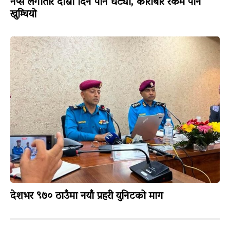
नेप्से लगातार दोस्रो दिन पनि घट्यो, कारोबार रकम पनि
खुम्चियो
देशभर ९७० ठाउँमा नयाँ प्रहरी युनिटको माग