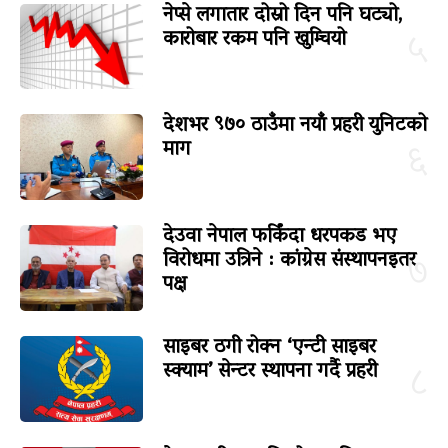
नेप्से लगातार दोस्रो दिन पनि घट्यो,
कारोबार रकम पनि खुम्चियो
५
देशभर ९७० ठाउँमा नयाँ प्रहरी युनिटको
माग
६
देउवा नेपाल फर्किंदा धरपकड भए
विरोधमा उत्रिने : कांग्रेस संस्थापनइतर
७
पक्ष
साइबर ठगी रोक्न ‘एन्टी साइबर
स्क्याम’ सेन्टर स्थापना गर्दै प्रहरी
८