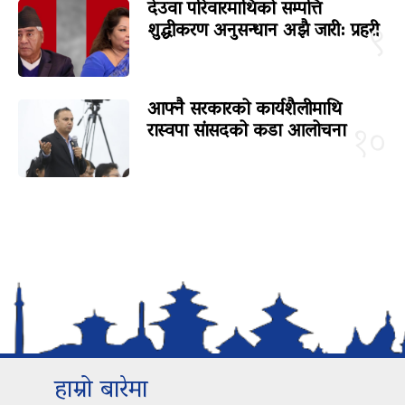
देउवा परिवारमाथिको सम्पत्ति
शुद्धीकरण अनुसन्धान अझै जारी: प्रहरी
९
आफ्नै सरकारको कार्यशैलीमाथि
रास्वपा सांसदको कडा आलोचना
१०
हाम्रो बारेमा