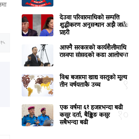
नमा
देउवा परिवारमाथिको सम्पत्ति
७
शुद्धीकरण अनुसन्धान अझै जारी:
प्रहरी
:१५
आफ्नै सरकारको कार्यशैलीमाथि
८
रास्वपा सांसदको कडा आलोचना
विश्व बजारमा खाद्य वस्तुको मूल्य
९
तीन वर्षयताकै उच्च
एक वर्षमा ६१ हजारभन्दा बढी
१०
कसुर दर्ता, बैङ्किङ कसुर
सबैभन्दा बढी