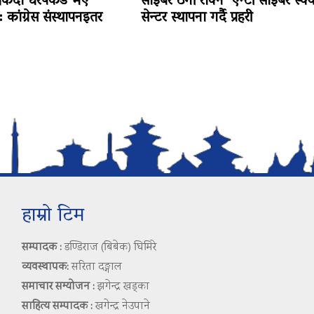
र्किंदा धरपकड भए
साइबर ठगी रोक्न ‘एन्टी साइबर स्क्य
: कांग्रेस संस्थापनइतर
सेन्टर स्थापना गर्दै प्रहरी
हाम्रो टिम
सम्पादक :
डण्डिराज (बिबेक) घिमिरे
व्यवस्थापक:
सरिता दङ्गाल
समाचार सम्योजन :
झगेन्द्र खड्का
साहित्य सम्पादक :
खगेन्द्र नेउपाने