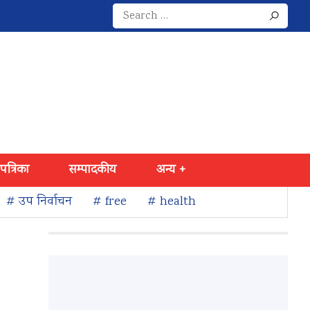
Search
for:
 पत्रिका
सम्पादकीय
अन्य +
# उप निर्वाचन
# free
# health