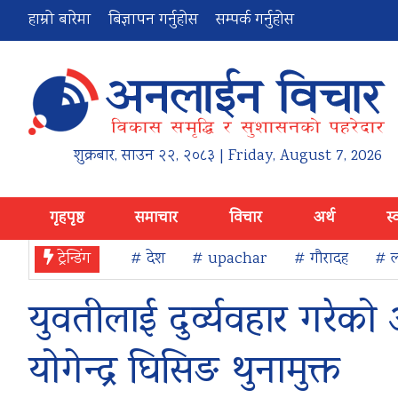
हाम्रो बारेमा
बिज्ञापन गर्नुहोस
सम्पर्क गर्नुहोस
शुक्रबार
,
साउन
२२
,
२०८३
| Friday, August 7, 2026
गृहपृष्ठ
समाचार
विचार
अर्थ
स्
ट्रेन्डिंग
# देश
# upachar
# गौरादह
# ल
युवतीलाई दुर्व्यवहार गरेक
योगेन्द्र घिसिङ थुनामुक्त