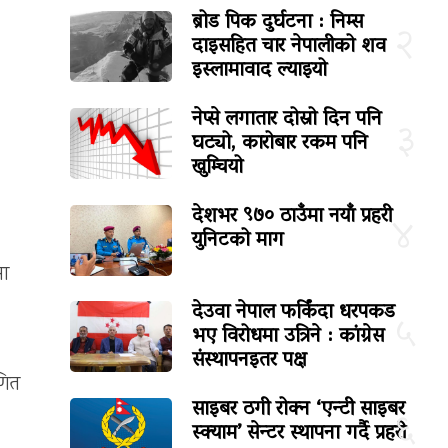
ब्रोड पिक दुर्घटना : निम्स
२
दाइसहित चार नेपालीको शव
इस्लामावाद ल्याइयो
नेप्से लगातार दोस्रो दिन पनि
३
घट्यो, कारोबार रकम पनि
खुम्चियो
देशभर ९७० ठाउँमा नयाँ प्रहरी
४
युनिटको माग
मा
देउवा नेपाल फर्किंदा धरपकड
५
भए विरोधमा उत्रिने : कांग्रेस
संस्थापनइतर पक्ष
णित
साइबर ठगी रोक्न ‘एन्टी साइबर
६
स्क्याम’ सेन्टर स्थापना गर्दै प्रहरी