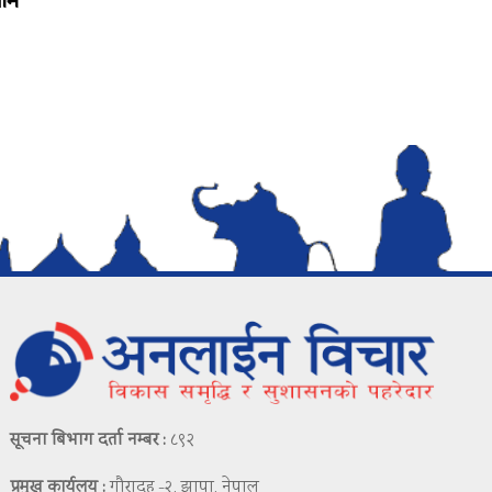
ाम’
सूचना बिभाग दर्ता नम्बर :
८९२
प्रमुख कार्यलय :
गौरादह -२, झापा, नेपाल