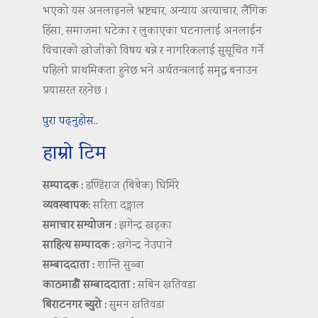
भएको यस अनलाइनले भ्रष्टचार, अन्याय अत्याचार, लैंगिक
हिंसा, समाजमा घटेका र लुकाएका घटनालाई अनलाईन
विचारको खोजीको विषय बन्ने र नागरिकलाई सुसूचित गर्ने
पहिलो प्राथमिकता हुनेछ भने अर्थतन्त्रलाई समृद्ध बनाउन
प्रयासरत रहनेछ ।
पुरा पढ्नुहोस..
हाम्रो टिम
सम्पादक :
डण्डिराज (बिबेक) घिमिरे
व्यवस्थापक:
सरिता दङ्गाल
समाचार सम्योजन :
झगेन्द्र खड्का
साहित्य सम्पादक :
खगेन्द्र नेउपाने
सम्बाददाता :
शान्ति सुब्बा
काठमाडौं सम्बाददाता :
सबिन खतिवडा
बिराटनगर ब्युरो :
सुमन खतिवडा