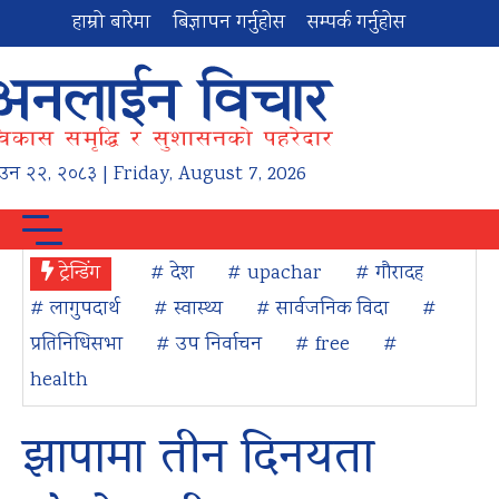
हाम्रो बारेमा
बिज्ञापन गर्नुहोस
सम्पर्क गर्नुहोस
ाउन
२२
,
२०८३
| Friday, August 7, 2026
ट्रेन्डिंग
# देश
# upachar
# गौरादह
# लागुपदार्थ
# स्वास्थ्य
# सार्वजनिक विदा
#
प्रतिनिधिसभा
# उप निर्वाचन
# free
#
health
झापामा तीन दिनयता