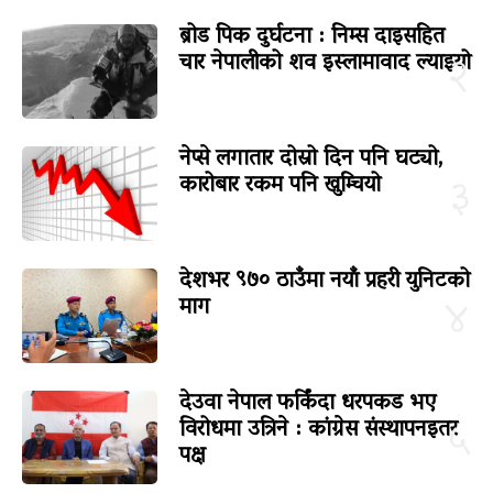
ब्रोड पिक दुर्घटना : निम्स दाइसहित
चार नेपालीको शव इस्लामावाद ल्याइयो
२
नेप्से लगातार दोस्रो दिन पनि घट्यो,
कारोबार रकम पनि खुम्चियो
३
देशभर ९७० ठाउँमा नयाँ प्रहरी युनिटको
माग
४
देउवा नेपाल फर्किंदा धरपकड भए
विरोधमा उत्रिने : कांग्रेस संस्थापनइतर
५
पक्ष