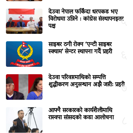
देउवा नेपाल फर्किंदा धरपकड भए
विरोधमा उत्रिने : कांग्रेस संस्थापनइतर
५
पक्ष
साइबर ठगी रोक्न ‘एन्टी साइबर
स्क्याम’ सेन्टर स्थापना गर्दै प्रहरी
६
देउवा परिवारमाथिको सम्पत्ति
शुद्धीकरण अनुसन्धान अझै जारी: प्रहरी
७
आफ्नै सरकारको कार्यशैलीमाथि
रास्वपा सांसदको कडा आलोचना
८