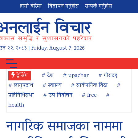
हाम्रो बारेमा
बिज्ञापन गर्नुहोस
सम्पर्क गर्नुहोस
ाउन
२२
,
२०८३
| Friday, August 7, 2026
ट्रेन्डिंग
# देश
# upachar
# गौरादह
# लागुपदार्थ
# स्वास्थ्य
# सार्वजनिक विदा
#
प्रतिनिधिसभा
# उप निर्वाचन
# free
#
health
नागरिक समाजका नाममा