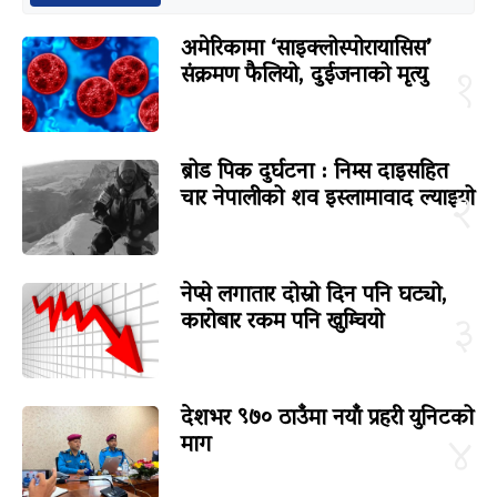
अमेरिकामा ‘साइक्लोस्पोरायासिस’
संक्रमण फैलियो, दुईजनाको मृत्यु
१
ब्रोड पिक दुर्घटना : निम्स दाइसहित
चार नेपालीको शव इस्लामावाद ल्याइयो
२
नेप्से लगातार दोस्रो दिन पनि घट्यो,
कारोबार रकम पनि खुम्चियो
३
देशभर ९७० ठाउँमा नयाँ प्रहरी युनिटको
माग
४