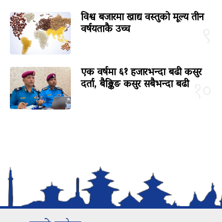
विश्व बजारमा खाद्य वस्तुको मूल्य तीन
वर्षयताकै उच्च
९
एक वर्षमा ६१ हजारभन्दा बढी कसुर
दर्ता, बैङ्किङ कसुर सबैभन्दा बढी
१०