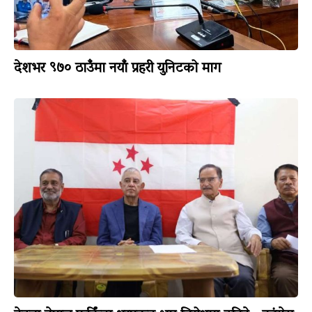
देशभर ९७० ठाउँमा नयाँ प्रहरी युनिटको माग