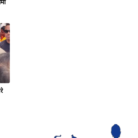
ामा
रे