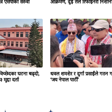
त्र एसपीको सरुवा
आक्रमण, दुई तेल रिफाइनरी निशान
विच्छेदका घटना बढ्दो,
धवल शमशेर र दुर्गा प्रसाईंले गठन ग
मुद्दा दर्ता
‘जय नेपाल पार्टी’