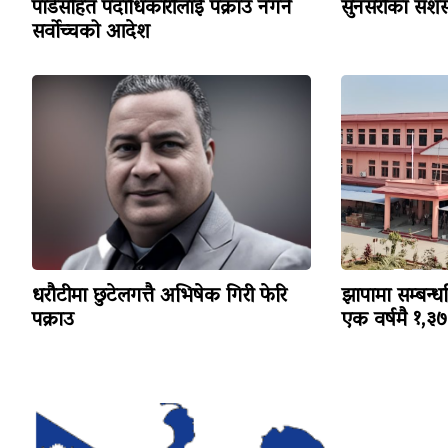
पाँडेसहित पदाधिकारीलाई पक्राउ नगर्न
सुनसरीका सशस्
सर्वोच्चको आदेश
धरौटीमा छुटेलगत्तै अभिषेक गिरी फेरि
झापामा सम्बन्ध
पक्राउ
एक वर्षमै १,३७३ 