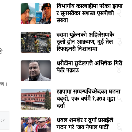
विभागीय कारबाहीमा परेका झापा
२
र सुनसरीका सशस्त्र एसपीको
सरुवा
रुसमा युक्रेनको अहिलेसम्मकै
३
ठूलो ड्रोन आक्रमण, दुई तेल
रिफाइनरी निशानामा
रो
धरौटीमा छुटेलगत्तै अभिषेक गिरी
४
फेरि पक्राउ
 छ ।
झापामा सम्बन्धविच्छेदका घटना
५
बढ्दो, एक वर्षमै १,३७३ मुद्दा
दर्ता
धवल शमशेर र दुर्गा प्रसाईंले
:३१
६
गठन गरे ‘जय नेपाल पार्टी’