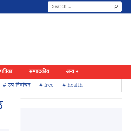
Search
for:
 पत्रिका
सम्पादकीय
अन्य +
# उप निर्वाचन
# free
# health
उ