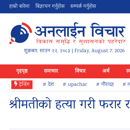
हाम्रो बारेमा
बिज्ञापन गर्नुहोस
सम्पर्क गर्नुहोस
शुक्रबार
,
साउन
२२
,
२०८३
| Friday, August 7, 2026
गृहपृष्ठ
समाचार
विचार
अर्थ
स्
ट्रेन्डिंग
# देश
# upachar
# गौरादह
# ल
श्रीमतीको हत्या गरी फरार रह