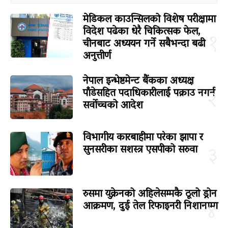
मेडिकल काउन्सिलको विशेष परीक्षामा
विदेश पढेका धेरै चिकित्सक फेल,
१
चीनबाट अध्ययन गर्ने सबैभन्दा बढी
अनुत्तीर्ण
नेपाल इन्भेष्टमेन्ट बैंकका अध्यक्ष
पाँडेसहित पदाधिकारीलाई पक्राउ नगर्न
२
सर्वोच्चको आदेश
विभागीय कारबाहीमा परेका झापा र
सुनसरीका सशस्त्र एसपीको सरुवा
३
रुसमा युक्रेनको अहिलेसम्मकै ठूलो ड्रोन
आक्रमण, दुई तेल रिफाइनरी निशानामा
४