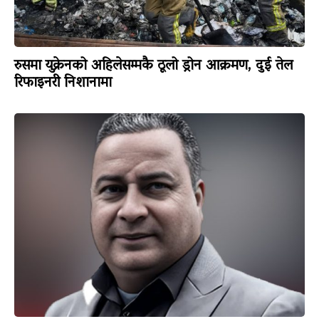
रुसमा युक्रेनको अहिलेसम्मकै ठूलो ड्रोन आक्रमण, दुई तेल
रिफाइनरी निशानामा