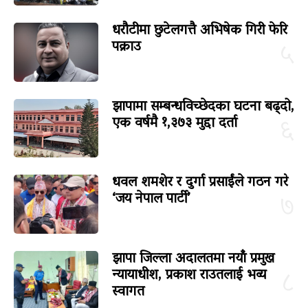
धरौटीमा छुटेलगत्तै अभिषेक गिरी फेरि
पक्राउ
५
झापामा सम्बन्धविच्छेदका घटना बढ्दो,
एक वर्षमै १,३७३ मुद्दा दर्ता
६
धवल शमशेर र दुर्गा प्रसाईंले गठन गरे
‘जय नेपाल पार्टी’
७
झापा जिल्ला अदालतमा नयाँ प्रमुख
न्यायाधीश, प्रकाश राउतलाई भव्य
८
स्वागत