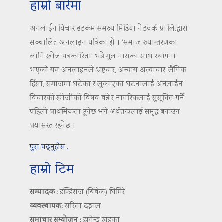
हाम्रो बारेमा
अनलाईन विचार डटकम समरुप मिडिया नेटवर्क प्रा.लि.द्वारा
सञ्चालित अनलाइन पत्रिका हो । ‘समाज रुपान्तरणका
लागि खोज पत्रकारिता’ भन्ने मुल नाराका साथ स्थापना
भएको यस अनलाइनले भ्रष्टचार, अन्याय अत्याचार, लैंगिक
हिंसा, समाजमा घटेका र लुकाएका घटनालाई अनलाईन
विचारको खोजीको विषय बन्ने र नागरिकलाई सुसूचित गर्ने
पहिलो प्राथमिकता हुनेछ भने अर्थतन्त्रलाई समृद्ध बनाउन
प्रयासरत रहनेछ ।
पुरा पढ्नुहोस..
हाम्रो टिम
सम्पादक :
डण्डिराज (बिबेक) घिमिरे
व्यवस्थापक:
सरिता दङ्गाल
समाचार सम्योजन :
झगेन्द्र खड्का