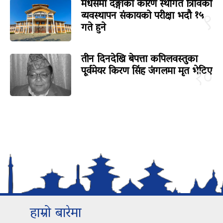
मधेसमा दङ्गाका कारण स्थगित त्रिविको
व्यवस्थापन संकायको परीक्षा भदौ १५
९
गते हुने
तीन दिनदेखि बेपत्ता कपिलवस्तुका
पूर्वमेयर किरण सिंह जंगलमा मृत भेटिए
१०
हाम्रो बारेमा