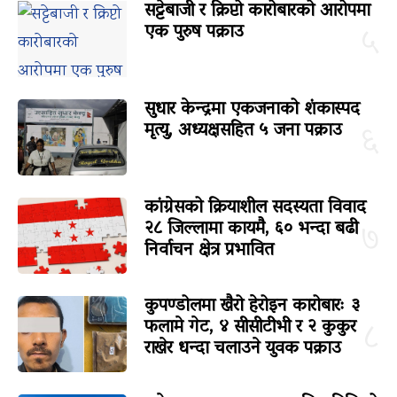
सट्टेबाजी र क्रिप्टो कारोबारको आरोपमा
एक पुरुष पक्राउ
५
सुधार केन्द्रमा एकजनाको शंकास्पद
मृत्यु, अध्यक्षसहित ५ जना पक्राउ
६
कांग्रेसको क्रियाशील सदस्यता विवाद
२८ जिल्लामा कायमै, ६० भन्दा बढी
७
निर्वाचन क्षेत्र प्रभावित
कुपण्डोलमा खैरो हेरोइन कारोबारः ३
फलामे गेट, ४ सीसीटीभी र २ कुकुर
८
राखेर धन्दा चलाउने युवक पक्राउ