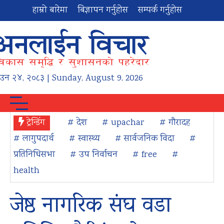
हाम्रो बारेमा
बिज्ञापन गर्नुहोस
सम्पर्क गर्नुहोस
ाउन
२४
,
२०८३
| Sunday, August 9, 2026
ट्रेन्डिंग
# देश
# upachar
# गौरादह
# लागुपदार्थ
# स्वास्थ्य
# सार्वजनिक विदा
#
प्रतिनिधिसभा
# उप निर्वाचन
# free
#
health
जेष्ठ नागरिक संघ वडा