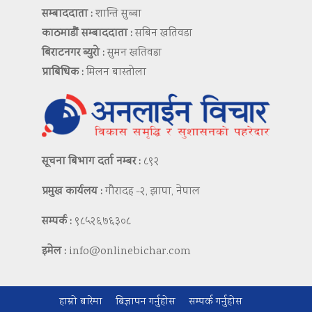
सम्बाददाता :
शान्ति सुब्बा
काठमाडौं सम्बाददाता :
सबिन खतिवडा
बिराटनगर ब्युरो :
सुमन खतिवडा
प्राबिधिक :
मिलन बास्तोला
सूचना बिभाग दर्ता नम्बर :
८९२
प्रमुख कार्यलय :
गौरादह -२, झापा, नेपाल
सम्पर्क :
९८५२६७६३०८
इमेल :
info@onlinebichar.com
हाम्रो बारेमा
बिज्ञापन गर्नुहोस
सम्पर्क गर्नुहोस