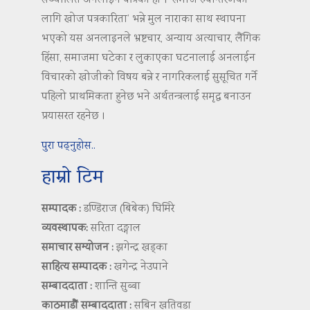
सञ्चालित अनलाइन पत्रिका हो । ‘समाज रुपान्तरणका
लागि खोज पत्रकारिता’ भन्ने मुल नाराका साथ स्थापना
भएको यस अनलाइनले भ्रष्टचार, अन्याय अत्याचार, लैंगिक
हिंसा, समाजमा घटेका र लुकाएका घटनालाई अनलाईन
विचारको खोजीको विषय बन्ने र नागरिकलाई सुसूचित गर्ने
पहिलो प्राथमिकता हुनेछ भने अर्थतन्त्रलाई समृद्ध बनाउन
प्रयासरत रहनेछ ।
पुरा पढ्नुहोस..
हाम्रो टिम
सम्पादक :
डण्डिराज (बिबेक) घिमिरे
व्यवस्थापक:
सरिता दङ्गाल
समाचार सम्योजन :
झगेन्द्र खड्का
साहित्य सम्पादक :
खगेन्द्र नेउपाने
सम्बाददाता :
शान्ति सुब्बा
काठमाडौं सम्बाददाता :
सबिन खतिवडा