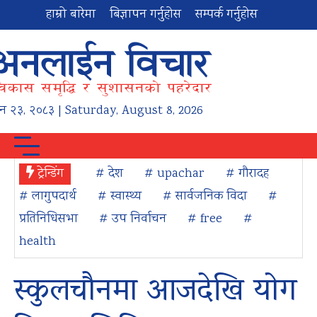
हाम्रो बारेमा
बिज्ञापन गर्नुहोस
सम्पर्क गर्नुहोस
न
२३
,
२०८३
| Saturday, August 8, 2026
ट्रेन्डिंग
# देश
# upachar
# गौरादह
# लागुपदार्थ
# स्वास्थ्य
# सार्वजनिक विदा
#
प्रतिनिधिसभा
# उप निर्वाचन
# free
#
health
स्कुलचौनमा आजदेखि योग