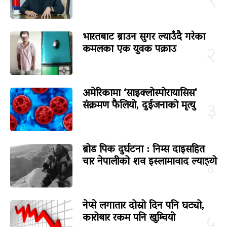
१
भारतबाट ब्राउन सुगर ल्याउँदै गरेका
कमलका एक युवक पक्राउ
२
अमेरिकामा ‘साइक्लोस्पोरायासिस’
संक्रमण फैलियो, दुईजनाको मृत्यु
३
ब्रोड पिक दुर्घटना : निम्स दाइसहित
चार नेपालीको शव इस्लामावाद ल्याइयो
४
नेप्से लगातार दोस्रो दिन पनि घट्यो,
कारोबार रकम पनि खुम्चियो
५