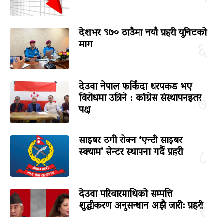
देशभर ९७० ठाउँमा नयाँ प्रहरी युनिटको
माग
६
देउवा नेपाल फर्किंदा धरपकड भए
विरोधमा उत्रिने : कांग्रेस संस्थापनइतर
७
पक्ष
साइबर ठगी रोक्न ‘एन्टी साइबर
स्क्याम’ सेन्टर स्थापना गर्दै प्रहरी
८
देउवा परिवारमाथिको सम्पत्ति
शुद्धीकरण अनुसन्धान अझै जारी: प्रहरी
९