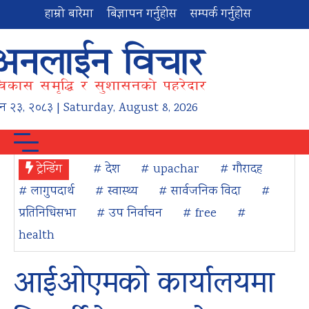
हाम्रो बारेमा
बिज्ञापन गर्नुहोस
सम्पर्क गर्नुहोस
न
२३
,
२०८३
| Saturday, August 8, 2026
ट्रेन्डिंग
# देश
# upachar
# गौरादह
# लागुपदार्थ
# स्वास्थ्य
# सार्वजनिक विदा
#
प्रतिनिधिसभा
# उप निर्वाचन
# free
#
health
आईओएमको कार्यालयमा