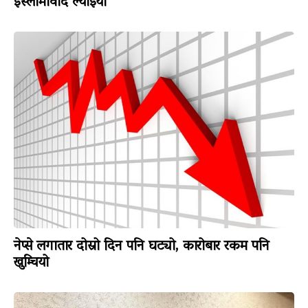
इस्लामावाद ल्याइयो
नेप्से लगातार दोस्रो दिन पनि घट्यो, कारोबार रकम पनि
खुम्चियो