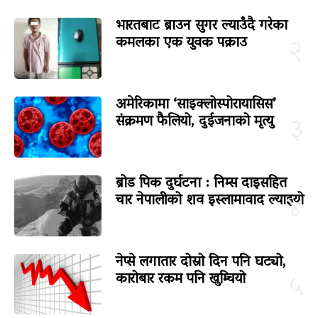
भारतबाट ब्राउन सुगर ल्याउँदै गरेका
कमलका एक युवक पक्राउ
२
अमेरिकामा ‘साइक्लोस्पोरायासिस’
संक्रमण फैलियो, दुईजनाको मृत्यु
३
ब्रोड पिक दुर्घटना : निम्स दाइसहित
चार नेपालीको शव इस्लामावाद ल्याइयो
४
नेप्से लगातार दोस्रो दिन पनि घट्यो,
कारोबार रकम पनि खुम्चियो
५