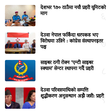
देशभर ९७० ठाउँमा नयाँ प्रहरी युनिटको
माग
६
देउवा नेपाल फर्किंदा धरपकड भए
विरोधमा उत्रिने : कांग्रेस संस्थापनइतर
७
पक्ष
साइबर ठगी रोक्न ‘एन्टी साइबर
स्क्याम’ सेन्टर स्थापना गर्दै प्रहरी
८
देउवा परिवारमाथिको सम्पत्ति
शुद्धीकरण अनुसन्धान अझै जारी: प्रहरी
९