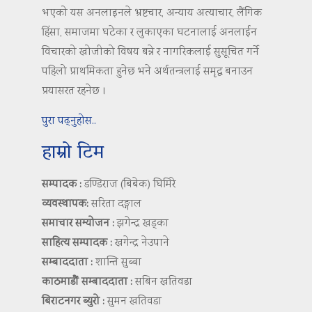
भएको यस अनलाइनले भ्रष्टचार, अन्याय अत्याचार, लैंगिक
हिंसा, समाजमा घटेका र लुकाएका घटनालाई अनलाईन
विचारको खोजीको विषय बन्ने र नागरिकलाई सुसूचित गर्ने
पहिलो प्राथमिकता हुनेछ भने अर्थतन्त्रलाई समृद्ध बनाउन
प्रयासरत रहनेछ ।
पुरा पढ्नुहोस..
हाम्रो टिम
सम्पादक :
डण्डिराज (बिबेक) घिमिरे
व्यवस्थापक:
सरिता दङ्गाल
समाचार सम्योजन :
झगेन्द्र खड्का
साहित्य सम्पादक :
खगेन्द्र नेउपाने
सम्बाददाता :
शान्ति सुब्बा
काठमाडौं सम्बाददाता :
सबिन खतिवडा
बिराटनगर ब्युरो :
सुमन खतिवडा