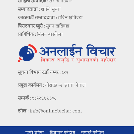
साहित्य सम्पादक :
खगेन्द्र नेउपाने
सम्बाददाता :
शान्ति सुब्बा
काठमाडौं सम्बाददाता :
सबिन खतिवडा
बिराटनगर ब्युरो :
सुमन खतिवडा
प्राबिधिक :
मिलन बास्तोला
सूचना बिभाग दर्ता नम्बर :
८९२
प्रमुख कार्यलय :
गौरादह -२, झापा, नेपाल
सम्पर्क :
९८५२६७६३०८
इमेल :
info@onlinebichar.com
हाम्रो बारेमा
बिज्ञापन गर्नुहोस
सम्पर्क गर्नुहोस