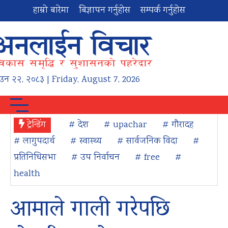
हाम्रो बारेमा
बिज्ञापन गर्नुहोस
सम्पर्क गर्नुहोस
ाउन
२२
,
२०८३
| Friday, August 7, 2026
ट्रेन्डिंग
# देश
# upachar
# गौरादह
# लागुपदार्थ
# स्वास्थ्य
# सार्वजनिक विदा
#
प्रतिनिधिसभा
# उप निर्वाचन
# free
#
health
आमाले गाली गरेपछि