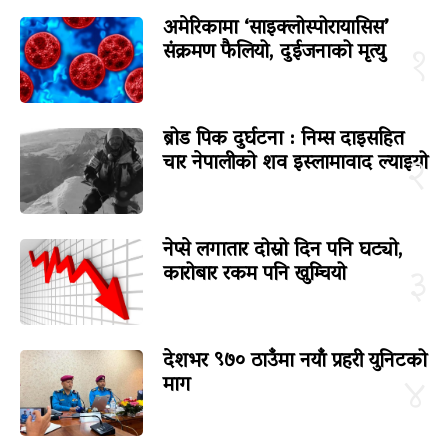
अमेरिकामा ‘साइक्लोस्पोरायासिस’
संक्रमण फैलियो, दुईजनाको मृत्यु
१
ब्रोड पिक दुर्घटना : निम्स दाइसहित
चार नेपालीको शव इस्लामावाद ल्याइयो
२
नेप्से लगातार दोस्रो दिन पनि घट्यो,
कारोबार रकम पनि खुम्चियो
३
देशभर ९७० ठाउँमा नयाँ प्रहरी युनिटको
माग
४