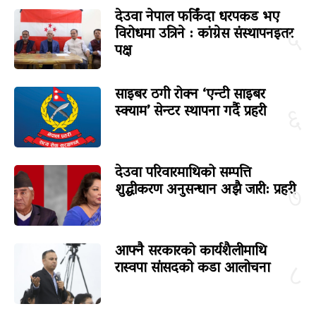
देउवा नेपाल फर्किंदा धरपकड भए
विरोधमा उत्रिने : कांग्रेस संस्थापनइतर
५
पक्ष
साइबर ठगी रोक्न ‘एन्टी साइबर
स्क्याम’ सेन्टर स्थापना गर्दै प्रहरी
६
देउवा परिवारमाथिको सम्पत्ति
शुद्धीकरण अनुसन्धान अझै जारी: प्रहरी
७
आफ्नै सरकारको कार्यशैलीमाथि
रास्वपा सांसदको कडा आलोचना
८