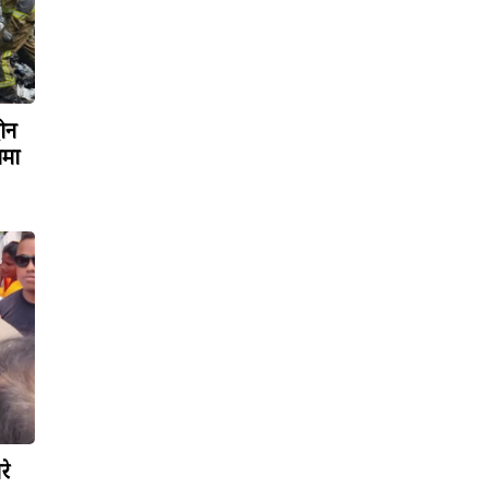
रोन
ामा
रे