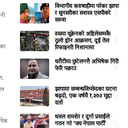
विभागीय कारबाहीमा परेका झापा
२
र सुनसरीका सशस्त्र एसपीको
ानी
सरुवा
रुसमा युक्रेनको अहिलेसम्मकै
३
ठूलो ड्रोन आक्रमण, दुई तेल
रिफाइनरी निशानामा
ेका
धरौटीमा छुटेलगत्तै अभिषेक गिरी
४
फेरि पक्राउ
ण,
झापामा सम्बन्धविच्छेदका घटना
 एल
५
बढ्दो, एक वर्षमै १,३७३ मुद्दा
दर्ता
धवल शमशेर र दुर्गा प्रसाईंले
६
सचिब
गठन गरे ‘जय नेपाल पार्टी’