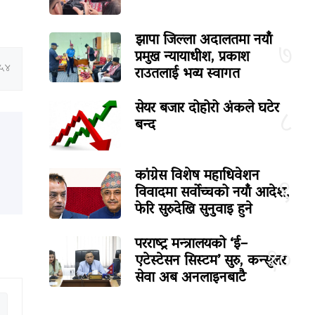
झापा जिल्ला अदालतमा नयाँ
७
प्रमुख न्यायाधीश, प्रकाश
:५४
राउतलाई भव्य स्वागत
सेयर बजार दोहोरो अंकले घटेर
८
बन्द
कांग्रेस विशेष महाधिवेशन
९
विवादमा सर्वोच्चको नयाँ आदेश,
फेरि सुरुदेखि सुनुवाइ हुने
परराष्ट्र मन्त्रालयको ‘ई–
१०
एटेस्टेसन सिस्टम’ सुरु, कन्सुलर
सेवा अब अनलाइनबाटै