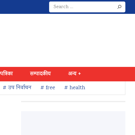
Search
for:
 पत्रिका
सम्पादकीय
अन्य +
# उप निर्वाचन
# free
# health