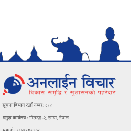
सूचना बिभाग दर्ता नम्बर :
८९२
प्रमुख कार्यलय :
गौरादह -२, झापा, नेपाल
सम्पर्क :
९८५२६७६३०८