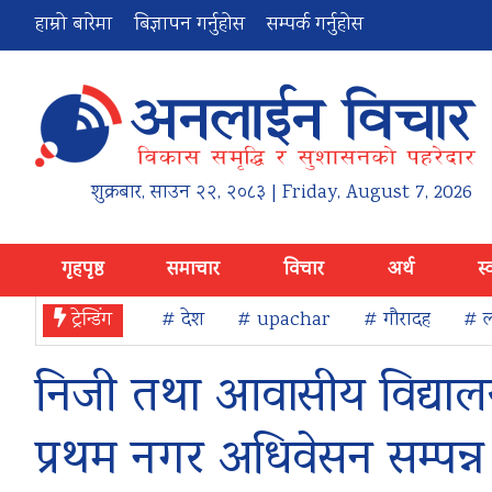
हाम्रो बारेमा
बिज्ञापन गर्नुहोस
सम्पर्क गर्नुहोस
शुक्रबार
,
साउन
२२
,
२०८३
| Friday, August 7, 2026
गृहपृष्ठ
समाचार
विचार
अर्थ
स्
ट्रेन्डिंग
# देश
# upachar
# गौरादह
# ल
निजी तथा आवासीय विद्याल
प्रथम नगर अधिवेसन सम्पन्न