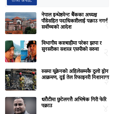
ताजा अपडेट
नेपाल इन्भेष्टमेन्ट बैंकका अध्यक्ष
पाँडेसहित पदाधिकारीलाई पक्राउ नगर्न
१
सर्वोच्चको आदेश
विभागीय कारबाहीमा परेका झापा र
सुनसरीका सशस्त्र एसपीको सरुवा
२
रुसमा युक्रेनको अहिलेसम्मकै ठूलो ड्रोन
आक्रमण, दुई तेल रिफाइनरी निशानामा
३
धरौटीमा छुटेलगत्तै अभिषेक गिरी फेरि
पक्राउ
४