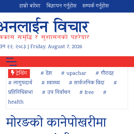
हाम्रो बारेमा
बिज्ञापन गर्नुहोस
सम्पर्क गर्नुहोस
ाउन
२२
,
२०८३
| Friday, August 7, 2026
ट्रेन्डिंग
# देश
# upachar
# गौरादह
# लागुपदार्थ
# स्वास्थ्य
# सार्वजनिक विदा
#
प्रतिनिधिसभा
# उप निर्वाचन
# free
#
health
मोरङको कानेपोखरीमा