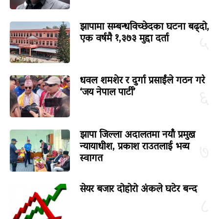
झापामा सम्बन्धविच्छेदका घटना बढ्दो,
एक वर्षमै १,३७३ मुद्दा दर्ता
५
धवल शमशेर र दुर्गा प्रसाईंले गठन गरे
‘जय नेपाल पार्टी’
६
झापा जिल्ला अदालतमा नयाँ प्रमुख
न्यायाधीश, प्रकाश राउतलाई भव्य
७
स्वागत
सेयर बजार दोहोरो अंकले घटेर बन्द
८