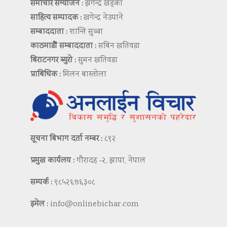
समाचार सम्योजन :
झगेन्द्र खड्का
साहित्य सम्पादक :
खगेन्द्र नेउपाने
सम्बाददाता :
शान्ति सुब्बा
काठमाडौं सम्बाददाता :
सबिन खतिवडा
बिराटनगर ब्युरो :
सुमन खतिवडा
प्राबिधिक :
मिलन बास्तोला
सूचना बिभाग दर्ता नम्बर :
८९२
प्रमुख कार्यलय :
गौरादह -२, झापा, नेपाल
सम्पर्क :
९८५२६७६३०८
इमेल :
info@onlinebichar.com