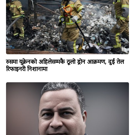
रुसमा युक्रेनको अहिलेसम्मकै ठूलो ड्रोन आक्रमण, दुई तेल
रिफाइनरी निशानामा