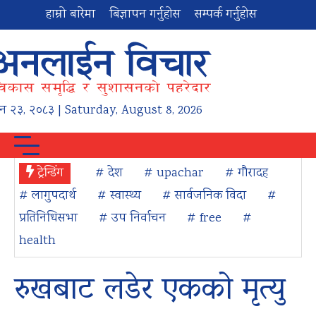
हाम्रो बारेमा
बिज्ञापन गर्नुहोस
सम्पर्क गर्नुहोस
न
२३
,
२०८३
| Saturday, August 8, 2026
ट्रेन्डिंग
# देश
# upachar
# गौरादह
# लागुपदार्थ
# स्वास्थ्य
# सार्वजनिक विदा
#
प्रतिनिधिसभा
# उप निर्वाचन
# free
#
health
रुखबाट लडेर एकको मृत्यु