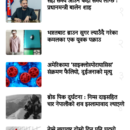
सही समय आउन केही समय लाग्छ :
प्रधानमन्त्री बालेन शाह
१
भारतबाट ब्राउन सुगर ल्याउँदै गरेका
कमलका एक युवक पक्राउ
२
अमेरिकामा ‘साइक्लोस्पोरायासिस’
संक्रमण फैलियो, दुईजनाको मृत्यु
३
ब्रोड पिक दुर्घटना : निम्स दाइसहित
चार नेपालीको शव इस्लामावाद ल्याइयो
४
नेप्से लगातार दोस्रो दिन पनि घट्यो,