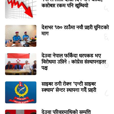
कारोबार रकम पनि खुम्चियो
५
देशभर ९७० ठाउँमा नयाँ प्रहरी युनिटको
माग
६
देउवा नेपाल फर्किंदा धरपकड भए
विरोधमा उत्रिने : कांग्रेस संस्थापनइतर
७
पक्ष
साइबर ठगी रोक्न ‘एन्टी साइबर
स्क्याम’ सेन्टर स्थापना गर्दै प्रहरी
८
देउवा परिवारमाथिको सम्पत्ति