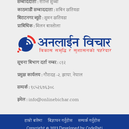
सम्बाददाता :
शान्ति सुब्बा
काठमाडौं सम्बाददाता :
सबिन खतिवडा
बिराटनगर ब्युरो :
सुमन खतिवडा
प्राबिधिक :
मिलन बास्तोला
सूचना बिभाग दर्ता नम्बर :
८९२
प्रमुख कार्यलय :
गौरादह -२, झापा, नेपाल
सम्पर्क :
९८५२६७६३०८
इमेल :
info@onlinebichar.com
हाम्रो बारेमा
बिज्ञापन गर्नुहोस
सम्पर्क गर्नुहोस
Copyright © 2023 Developed by
CodePati