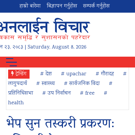
हाम्रो बारेमा
बिज्ञापन गर्नुहोस
सम्पर्क गर्नुहोस
न
२३
,
२०८३
| Saturday, August 8, 2026
ट्रेन्डिंग
# देश
# upachar
# गौरादह
#
लागुपदार्थ
# स्वास्थ्य
# सार्वजनिक विदा
#
प्रतिनिधिसभा
# उप निर्वाचन
# free
#
health
भेप सुन तस्करी प्रकरण: