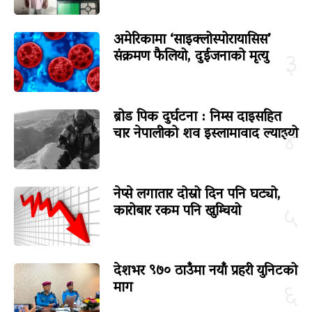
अमेरिकामा ‘साइक्लोस्पोरायासिस’
संक्रमण फैलियो, दुईजनाको मृत्यु
३
ब्रोड पिक दुर्घटना : निम्स दाइसहित
चार नेपालीको शव इस्लामावाद ल्याइयो
४
नेप्से लगातार दोस्रो दिन पनि घट्यो,
कारोबार रकम पनि खुम्चियो
५
देशभर ९७० ठाउँमा नयाँ प्रहरी युनिटको
माग
६