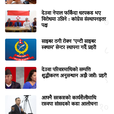
देउवा नेपाल फर्किंदा धरपकड भए
विरोधमा उत्रिने : कांग्रेस संस्थापनइतर
७
पक्ष
साइबर ठगी रोक्न ‘एन्टी साइबर
स्क्याम’ सेन्टर स्थापना गर्दै प्रहरी
८
देउवा परिवारमाथिको सम्पत्ति
शुद्धीकरण अनुसन्धान अझै जारी: प्रहरी
९
आफ्नै सरकारको कार्यशैलीमाथि
रास्वपा सांसदको कडा आलोचना
१०