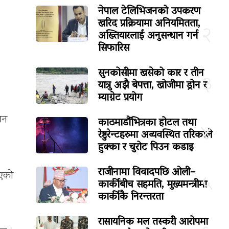
नेपाल टेलिभिजनको उपकरण
खरिद प्रक्रियामा अनियमितता,
२
अख्तियारलाई अनुसन्धान गर्न
सिफारिस
सुनकोसीमा खसेको कार र तीन
३
यात्रु अझै बेपत्ता, खोजीमा ड्रोन र
म्याग्नेट प्रयोग
्बन
काठमाडौंभित्रका होटल तथा
४
रेष्टुरेन्टहरुमा अव्यवस्थित तरिकाले
हुक्का र चुरोट पिउन कडाइ
राजीनामा विवादपछि ओली–
ाएको
५
कार्कीबीच सहमति, मुख्यमन्त्रीमा
कार्कीकै निरन्तरता
रासायनिक मल तस्करी आरोपमा