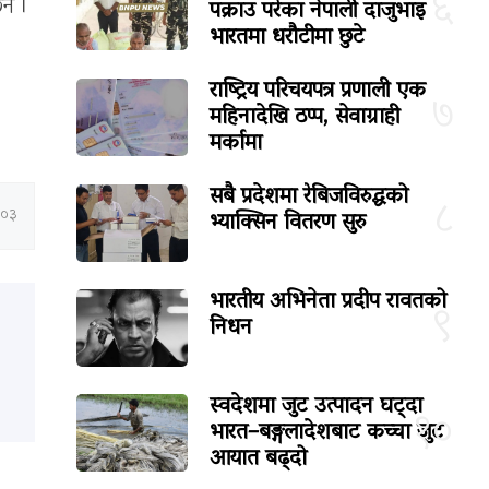
६
पक्राउ परेका नेपाली दाजुभाइ
ैन ।
भारतमा धरौटीमा छुटे
राष्ट्रिय परिचयपत्र प्रणाली एक
७
महिनादेखि ठप्प, सेवाग्राही
मर्कामा
सबै प्रदेशमा रेबिजविरुद्धको
८
भ्याक्सिन वितरण सुरु
:०३
भारतीय अभिनेता प्रदीप रावतको
९
निधन
स्वदेशमा जुट उत्पादन घट्दा
१०
भारत–बङ्गलादेशबाट कच्चा जुट
आयात बढ्दो