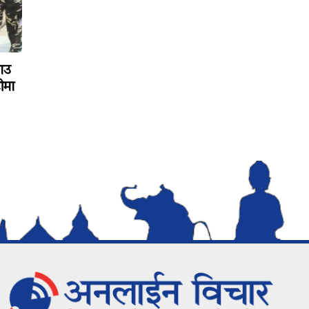
ाउ
ीमा