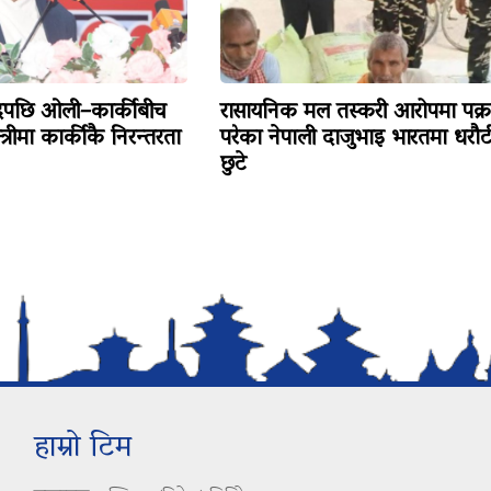
ादपछि ओली–कार्कीबीच
रासायनिक मल तस्करी आरोपमा पक्र
त्रीमा कार्कीकै निरन्तरता
परेका नेपाली दाजुभाइ भारतमा धरौट
छुटे
हाम्रो टिम