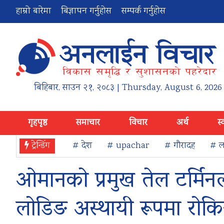
हाम्रो बारेमा
बिज्ञापन गर्नुहोस
सम्पर्क गर्नुहोस
बिहिबार
,
साउन
२१
,
२०८३
| Thursday, August 6, 2026
गृहपृष्ठ
समाचार
विचार
अर्थ
स्
ट्रेन्डिंग
# देश
# upachar
# गौरादह
# ला
ओमानको प्रमुख तेल टर्मि
लोडिङ अस्थायी रूपमा रोकि