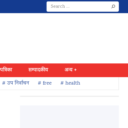
Search
for:
 पत्रिका
सम्पादकीय
अन्य +
# उप निर्वाचन
# free
# health