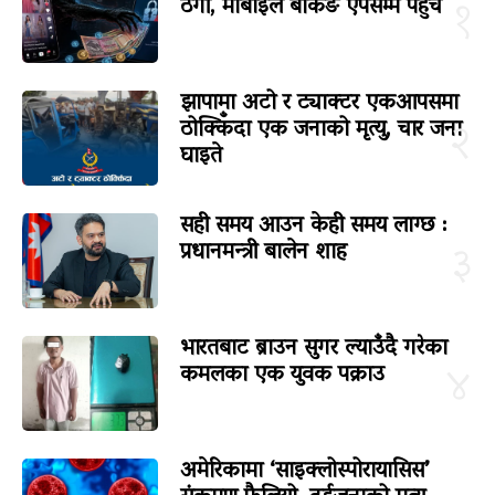
ठगी, मोबाइल बैंकिङ एपसम्मै पहुँच
१
झापामा अटो र ट्याक्टर एकआपसमा
ठोक्किँदा एक जनाको मृत्यु, चार जना
२
घाइते
सही समय आउन केही समय लाग्छ :
प्रधानमन्त्री बालेन शाह
३
भारतबाट ब्राउन सुगर ल्याउँदै गरेका
कमलका एक युवक पक्राउ
४
अमेरिकामा ‘साइक्लोस्पोरायासिस’