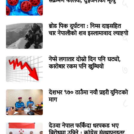
संक्रमण फैलियो, दुईजनाको मृत्यु
५
ब्रोड पिक दुर्घटना : निम्स दाइसहित
चार नेपालीको शव इस्लामावाद ल्याइयो
६
नेप्से लगातार दोस्रो दिन पनि घट्यो,
कारोबार रकम पनि खुम्चियो
७
देशभर ९७० ठाउँमा नयाँ प्रहरी युनिटको
माग
८
देउवा नेपाल फर्किंदा धरपकड भए
विरोधमा उत्रिने : कांग्रेस संस्थापनइतर