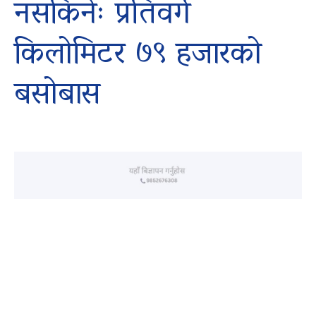
नसकिनेः प्रतिवर्ग
किलोमिटर ७९ हजारको
बसोबास