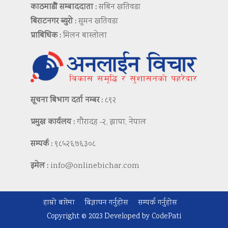
काठमाडौं सम्बाददाता :
सबिन खतिवडा
बिराटनगर ब्युरो :
सुमन खतिवडा
प्राबिधिक :
मिलन बास्तोला
सूचना बिभाग दर्ता नम्बर :
८९२
प्रमुख कार्यलय :
गौरादह -२, झापा, नेपाल
सम्पर्क :
९८५२६७६३०८
इमेल :
info@onlinebichar.com
हाम्रो बारेमा
बिज्ञापन गर्नुहोस
सम्पर्क गर्नुहोस
Copyright © 2023 Developed by
CodePati