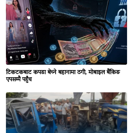
टिकटकबाट कपडा बेच्ने बहानामा ठगी, मोबाइल बैंकिङ
एपसम्मै पहुँच