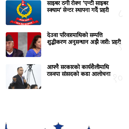
साइबर ठगी रोक्न ‘एन्टी साइबर
स्क्याम’ सेन्टर स्थापना गर्दै प्रहरी
८
देउवा परिवारमाथिको सम्पत्ति
शुद्धीकरण अनुसन्धान अझै जारी: प्रहरी
९
आफ्नै सरकारको कार्यशैलीमाथि
रास्वपा सांसदको कडा आलोचना
१०