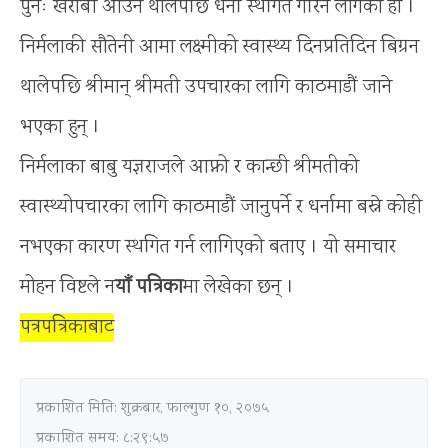
पुनः खराबी आउन थालेपछि धर्ना स्थगित गरिन लागेको हो ।
निर्मलाकी सौतेनी आमा लक्ष्मीको स्वास्थ्य दिनप्रतिदिन बिग्रन
थालेपछि श्रीमान् श्रीमती उपचारका लागि काठमाडौं जाने
भएका हुन् ।
निर्मलाका बाबु यज्ञराजले आफ्नो र कान्छी श्रीमतीको
स्वास्थ्योपचारका लागि काठमाडौं जानुपर्ने र धर्नामा बस्ने कोही
नभएका कारण स्थगित गर्न लागिएको बताए । यो समाचार
मोहन विष्टले न
याँ पत्रिका
मा लेखेका छन् ।
पत्रपत्रिकाबाट
प्रकाशित मिति:
शुक्रबार, फाल्गुण १०, २०७५
प्रकाशित समय: ८:२९:५७