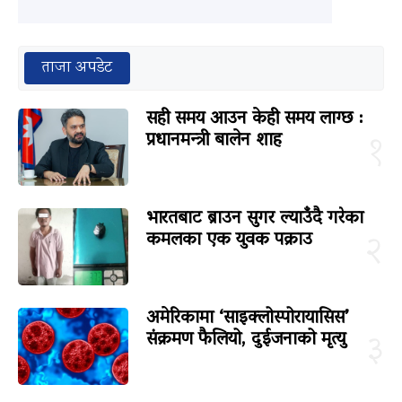
ताजा अपडेट
सही समय आउन केही समय लाग्छ :
प्रधानमन्त्री बालेन शाह
१
भारतबाट ब्राउन सुगर ल्याउँदै गरेका
कमलका एक युवक पक्राउ
२
अमेरिकामा ‘साइक्लोस्पोरायासिस’
संक्रमण फैलियो, दुईजनाको मृत्यु
३