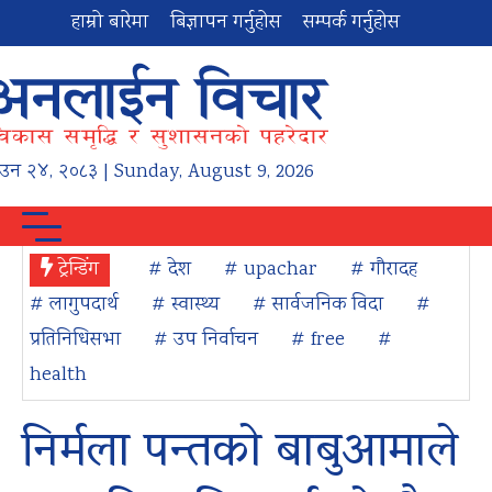
हाम्रो बारेमा
बिज्ञापन गर्नुहोस
सम्पर्क गर्नुहोस
ाउन
२४
,
२०८३
| Sunday, August 9, 2026
ट्रेन्डिंग
# देश
# upachar
# गौरादह
# लागुपदार्थ
# स्वास्थ्य
# सार्वजनिक विदा
#
प्रतिनिधिसभा
# उप निर्वाचन
# free
#
health
निर्मला पन्तको बाबुआमाले