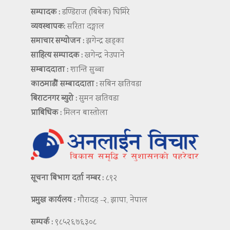
सम्पादक :
डण्डिराज (बिबेक) घिमिरे
व्यवस्थापक:
सरिता दङ्गाल
समाचार सम्योजन :
झगेन्द्र खड्का
साहित्य सम्पादक :
खगेन्द्र नेउपाने
सम्बाददाता :
शान्ति सुब्बा
काठमाडौं सम्बाददाता :
सबिन खतिवडा
बिराटनगर ब्युरो :
सुमन खतिवडा
प्राबिधिक :
मिलन बास्तोला
सूचना बिभाग दर्ता नम्बर :
८९२
प्रमुख कार्यलय :
गौरादह -२, झापा, नेपाल
सम्पर्क :
९८५२६७६३०८