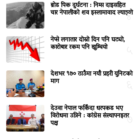
ब्रोड पिक दुर्घटना : निम्स दाइसहित
चार नेपालीको शव इस्लामावाद ल्याइयो
४
नेप्से लगातार दोस्रो दिन पनि घट्यो,
कारोबार रकम पनि खुम्चियो
५
देशभर ९७० ठाउँमा नयाँ प्रहरी युनिटको
माग
६
देउवा नेपाल फर्किंदा धरपकड भए
विरोधमा उत्रिने : कांग्रेस संस्थापनइतर
७
पक्ष