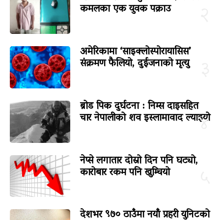
कमलका एक युवक पक्राउ
२
अमेरिकामा ‘साइक्लोस्पोरायासिस’
संक्रमण फैलियो, दुईजनाको मृत्यु
३
ब्रोड पिक दुर्घटना : निम्स दाइसहित
चार नेपालीको शव इस्लामावाद ल्याइयो
४
नेप्से लगातार दोस्रो दिन पनि घट्यो,
कारोबार रकम पनि खुम्चियो
५
देशभर ९७० ठाउँमा नयाँ प्रहरी युनिटको