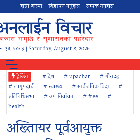
हाम्रो बारेमा
बिज्ञापन गर्नुहोस
सम्पर्क गर्नुहोस
न
२३
,
२०८३
| Saturday, August 8, 2026
ट्रेन्डिंग
# देश
# upachar
# गौरादह
# लागुपदार्थ
# स्वास्थ्य
# सार्वजनिक विदा
#
प्रतिनिधिसभा
# उप निर्वाचन
# free
#
health
अख्तिायर पूर्वआयुक्त