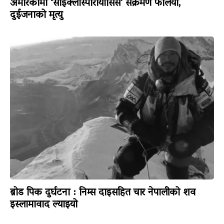
अमेरिकामा ‘साइक्लोस्पोरायासिस’ संक्रमण फैलियो,
दुईजनाको मृत्यु
ब्रोड पिक दुर्घटना : निम्स दाइसहित चार नेपालीको शव
इस्लामावाद ल्याइयो