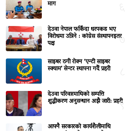
माग
६
देउवा नेपाल फर्किंदा धरपकड भए
विरोधमा उत्रिने : कांग्रेस संस्थापनइतर
७
पक्ष
साइबर ठगी रोक्न ‘एन्टी साइबर
स्क्याम’ सेन्टर स्थापना गर्दै प्रहरी
८
देउवा परिवारमाथिको सम्पत्ति
शुद्धीकरण अनुसन्धान अझै जारी: प्रहरी
९
आफ्नै सरकारको कार्यशैलीमाथि