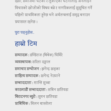
हिंसा, समाजमा घटेका र लुकाएका घटनालाई अनलाईन
विचारको खोजीको विषय बन्ने र नागरिकलाई सुसूचित गर्ने
पहिलो प्राथमिकता हुनेछ भने अर्थतन्त्रलाई समृद्ध बनाउन
प्रयासरत रहनेछ ।
पुरा पढ्नुहोस..
हाम्रो टिम
सम्पादक :
डण्डिराज (बिबेक) घिमिरे
व्यवस्थापक:
सरिता दङ्गाल
समाचार सम्योजन :
झगेन्द्र खड्का
साहित्य सम्पादक :
खगेन्द्र नेउपाने
सम्बाददाता :
शान्ति सुब्बा
काठमाडौं सम्बाददाता :
सबिन खतिवडा
बिराटनगर ब्युरो :
सुमन खतिवडा
प्राबिधिक :
मिलन बास्तोला