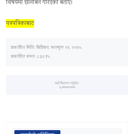
विषयमा छानबिन गरिएको बताए।
पत्रपत्रिकाबाट
प्रकाशित मिति:
बिहिबार, फाल्गुण ०९, २०७५
प्रकाशित समय: ८:३२:१५