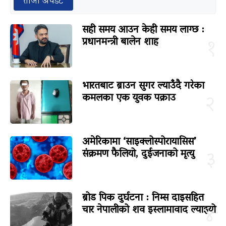
ताजा अपडेट
सही समय आउन केही समय लाग्छ :
प्रधानमन्त्री बालेन शाह
१
भारतबाट ब्राउन सुगर ल्याउँदै गरेका
कमलका एक युवक पक्राउ
२
अमेरिकामा ‘साइक्लोस्पोरायासिस’
संक्रमण फैलियो, दुईजनाको मृत्यु
३
ब्रोड पिक दुर्घटना : निम्स दाइसहित
चार नेपालीको शव इस्लामावाद ल्याइयो
४