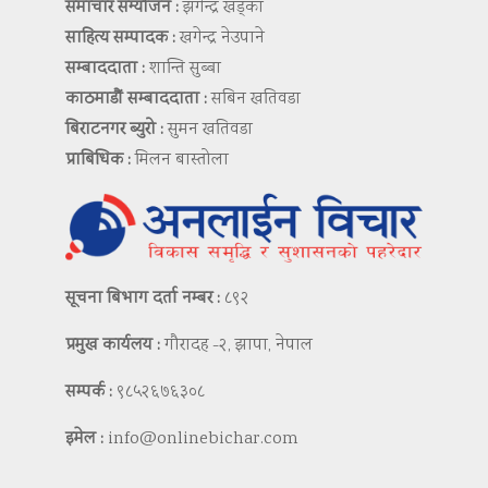
समाचार सम्योजन :
झगेन्द्र खड्का
साहित्य सम्पादक :
खगेन्द्र नेउपाने
सम्बाददाता :
शान्ति सुब्बा
काठमाडौं सम्बाददाता :
सबिन खतिवडा
बिराटनगर ब्युरो :
सुमन खतिवडा
प्राबिधिक :
मिलन बास्तोला
सूचना बिभाग दर्ता नम्बर :
८९२
प्रमुख कार्यलय :
गौरादह -२, झापा, नेपाल
सम्पर्क :
९८५२६७६३०८
इमेल :
info@onlinebichar.com