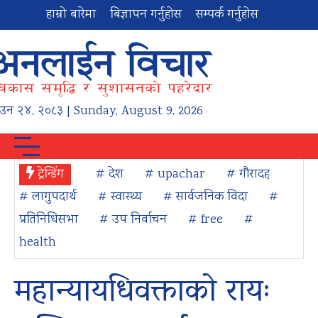
हाम्रो बारेमा
बिज्ञापन गर्नुहोस
सम्पर्क गर्नुहोस
ाउन
२४
,
२०८३
| Sunday, August 9, 2026
ट्रेन्डिंग
# देश
# upachar
# गौरादह
# लागुपदार्थ
# स्वास्थ्य
# सार्वजनिक विदा
#
प्रतिनिधिसभा
# उप निर्वाचन
# free
#
health
महान्यायधिवक्ताको रायः