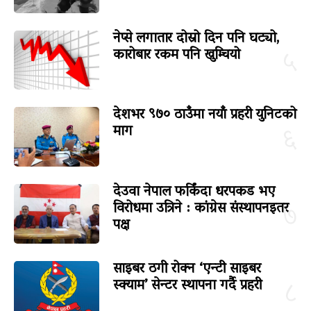
नेप्से लगातार दोस्रो दिन पनि घट्यो,
कारोबार रकम पनि खुम्चियो
५
देशभर ९७० ठाउँमा नयाँ प्रहरी युनिटको
माग
६
देउवा नेपाल फर्किंदा धरपकड भए
विरोधमा उत्रिने : कांग्रेस संस्थापनइतर
७
पक्ष
साइबर ठगी रोक्न ‘एन्टी साइबर
स्क्याम’ सेन्टर स्थापना गर्दै प्रहरी
८