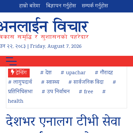
हाम्रो बारेमा
बिज्ञापन गर्नुहोस
सम्पर्क गर्नुहोस
ाउन
२२
,
२०८३
| Friday, August 7, 2026
ट्रेन्डिंग
# देश
# upachar
# गौरादह
# लागुपदार्थ
# स्वास्थ्य
# सार्वजनिक विदा
#
प्रतिनिधिसभा
# उप निर्वाचन
# free
#
health
देशभर एनालग टीभी सेवा