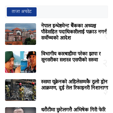
ताजा अपडेट
नेपाल इन्भेष्टमेन्ट बैंकका अध्यक्ष
पाँडेसहित पदाधिकारीलाई पक्राउ नगर्न
१
सर्वोच्चको आदेश
विभागीय कारबाहीमा परेका झापा र
सुनसरीका सशस्त्र एसपीको सरुवा
२
रुसमा युक्रेनको अहिलेसम्मकै ठूलो ड्रोन
आक्रमण, दुई तेल रिफाइनरी निशानामा
३
धरौटीमा छुटेलगत्तै अभिषेक गिरी फेरि