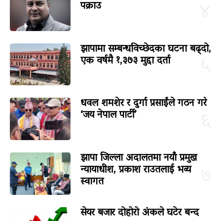
पक्राउ
४
झापामा सम्बन्धविच्छेदका घटना बढ्दो,
एक वर्षमै १,३७३ मुद्दा दर्ता
५
धवल शमशेर र दुर्गा प्रसाईंले गठन गरे
‘जय नेपाल पार्टी’
६
झापा जिल्ला अदालतमा नयाँ प्रमुख
न्यायाधीश, प्रकाश राउतलाई भव्य
७
स्वागत
सेयर बजार दोहोरो अंकले घटेर बन्द