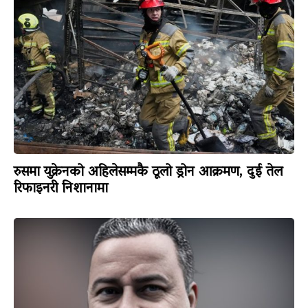
रुसमा युक्रेनको अहिलेसम्मकै ठूलो ड्रोन आक्रमण, दुई तेल
रिफाइनरी निशानामा