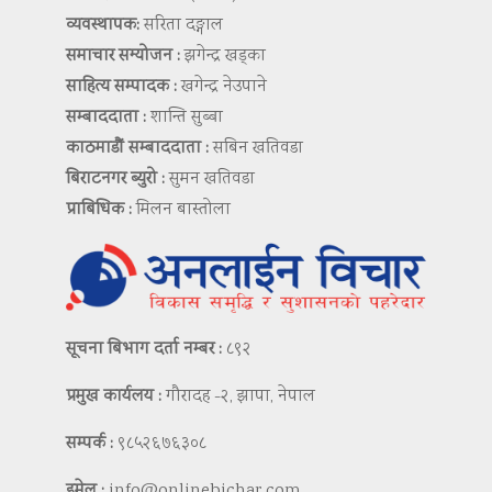
व्यवस्थापक:
सरिता दङ्गाल
समाचार सम्योजन :
झगेन्द्र खड्का
साहित्य सम्पादक :
खगेन्द्र नेउपाने
सम्बाददाता :
शान्ति सुब्बा
काठमाडौं सम्बाददाता :
सबिन खतिवडा
बिराटनगर ब्युरो :
सुमन खतिवडा
प्राबिधिक :
मिलन बास्तोला
सूचना बिभाग दर्ता नम्बर :
८९२
प्रमुख कार्यलय :
गौरादह -२, झापा, नेपाल
सम्पर्क :
९८५२६७६३०८
इमेल :
info@onlinebichar.com