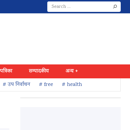
Search
for:
 पत्रिका
सम्पादकीय
अन्य +
# उप निर्वाचन
# free
# health