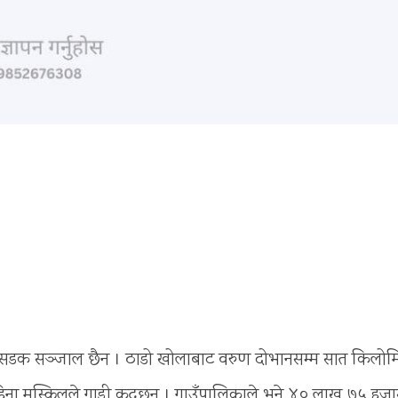
सडक सञ्जाल छैन । ठाडो खोलाबाट वरुण दोभानसम्म सात किलोम
हिना मुस्किलले गाडी कुद्छन् । गाउँपालिकाले भने ४० लाख ७५ हजा