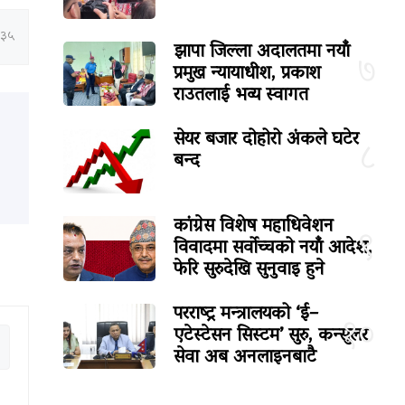
:३५
झापा जिल्ला अदालतमा नयाँ
७
प्रमुख न्यायाधीश, प्रकाश
राउतलाई भव्य स्वागत
सेयर बजार दोहोरो अंकले घटेर
८
बन्द
कांग्रेस विशेष महाधिवेशन
९
विवादमा सर्वोच्चको नयाँ आदेश,
फेरि सुरुदेखि सुनुवाइ हुने
परराष्ट्र मन्त्रालयको ‘ई–
१०
एटेस्टेसन सिस्टम’ सुरु, कन्सुलर
सेवा अब अनलाइनबाटै