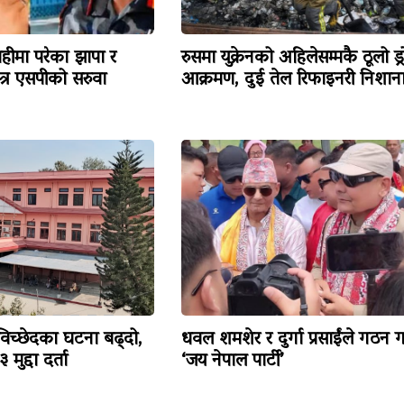
हीमा परेका झापा र
रुसमा युक्रेनको अहिलेसम्मकै ठूलो ड्
त्र एसपीको सरुवा
आक्रमण, दुई तेल रिफाइनरी निशान
विच्छेदका घटना बढ्दो,
धवल शमशेर र दुर्गा प्रसाईंले गठन ग
मुद्दा दर्ता
‘जय नेपाल पार्टी’