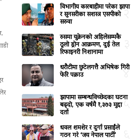
विभागीय कारबाहीमा परेका झापा
२
र सुनसरीका सशस्त्र एसपीको
सरुवा
र,
रुसमा युक्रेनको अहिलेसम्मकै
३
ठूलो ड्रोन आक्रमण, दुई तेल
गाडी
रिफाइनरी निशानामा
धरौटीमा छुटेलगत्तै अभिषेक गिरी
४
फेरि पक्राउ
एर
लेर
झापामा सम्बन्धविच्छेदका घटना
५
बढ्दो, एक वर्षमै १,३७३ मुद्दा
दर्ता
धवल शमशेर र दुर्गा प्रसाईंले
६
गठन गरे ‘जय नेपाल पार्टी’