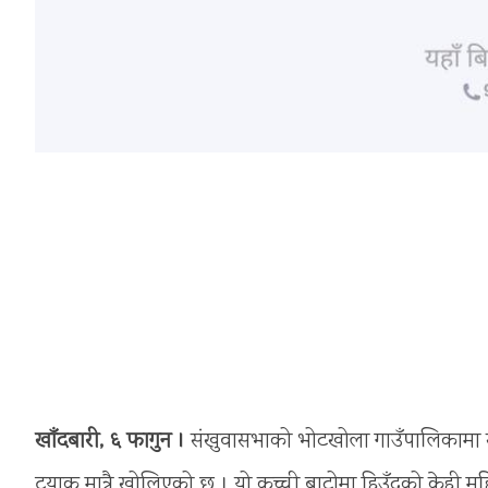
खाँदबारी, ६ फागुन ।
संखुवासभाको भोटखोला गाउँपालिकामा 
ट्रयाक मात्रै खोलिएको छ । यो कच्ची बाटोमा हिउँदको केही म