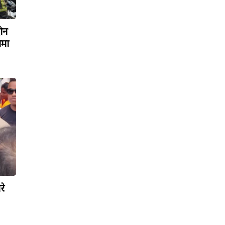
रोन
ामा
रे