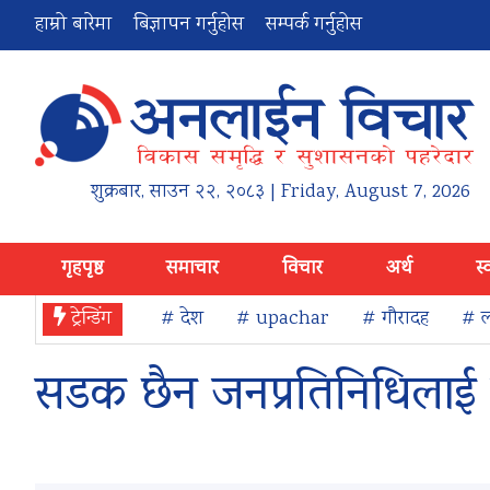
हाम्रो बारेमा
बिज्ञापन गर्नुहोस
सम्पर्क गर्नुहोस
शुक्रबार
,
साउन
२२
,
२०८३
| Friday, August 7, 2026
गृहपृष्ठ
समाचार
विचार
अर्थ
स्
ट्रेन्डिंग
# देश
# upachar
# गौरादह
# ल
सडक छैन जनप्रतिनिधिलाई ग