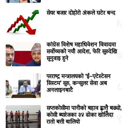
सेयर बजार दोहोरो अंकले घटेर बन्द
६
कांग्रेस विशेष महाधिवेशन विवादमा
सर्वोच्चको नयाँ आदेश, फेरि सुरुदेखि
७
सुनुवाइ हुने
परराष्ट्र मन्त्रालयको ‘ई–एटेस्टेसन
सिस्टम’ सुरु, कन्सुलर सेवा अब
८
अनलाइनबाटै
सप्तकोसीमा पानीको बहाव ह्वात्तै बढ्यो,
कोसी ब्यारेजका ३४ ढोका खोलिँदा
९
रातो बत्ती बालियो