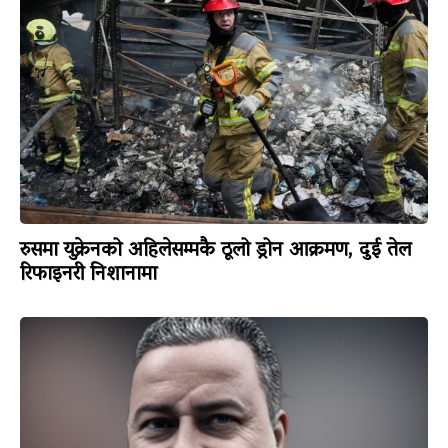
रुसमा युक्रेनको अहिलेसम्मकै ठूलो ड्रोन आक्रमण, दुई तेल
रिफाइनरी निशानामा