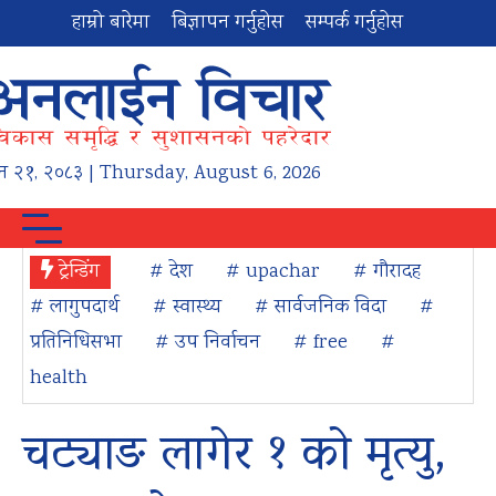
हाम्रो बारेमा
बिज्ञापन गर्नुहोस
सम्पर्क गर्नुहोस
न
२१
,
२०८३
| Thursday, August 6, 2026
ट्रेन्डिंग
# देश
# upachar
# गौरादह
# लागुपदार्थ
# स्वास्थ्य
# सार्वजनिक विदा
#
प्रतिनिधिसभा
# उप निर्वाचन
# free
#
health
चट्याङ लागेर १ को मृत्यु,