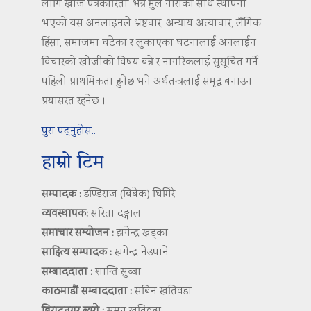
लागि खोज पत्रकारिता’ भन्ने मुल नाराका साथ स्थापना
भएको यस अनलाइनले भ्रष्टचार, अन्याय अत्याचार, लैंगिक
हिंसा, समाजमा घटेका र लुकाएका घटनालाई अनलाईन
विचारको खोजीको विषय बन्ने र नागरिकलाई सुसूचित गर्ने
पहिलो प्राथमिकता हुनेछ भने अर्थतन्त्रलाई समृद्ध बनाउन
प्रयासरत रहनेछ ।
पुरा पढ्नुहोस..
हाम्रो टिम
सम्पादक :
डण्डिराज (बिबेक) घिमिरे
व्यवस्थापक:
सरिता दङ्गाल
समाचार सम्योजन :
झगेन्द्र खड्का
साहित्य सम्पादक :
खगेन्द्र नेउपाने
सम्बाददाता :
शान्ति सुब्बा
काठमाडौं सम्बाददाता :
सबिन खतिवडा