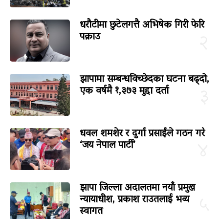
धरौटीमा छुटेलगत्तै अभिषेक गिरी फेरि
पक्राउ
२
झापामा सम्बन्धविच्छेदका घटना बढ्दो,
एक वर्षमै १,३७३ मुद्दा दर्ता
३
धवल शमशेर र दुर्गा प्रसाईंले गठन गरे
‘जय नेपाल पार्टी’
४
झापा जिल्ला अदालतमा नयाँ प्रमुख
न्यायाधीश, प्रकाश राउतलाई भव्य
५
स्वागत