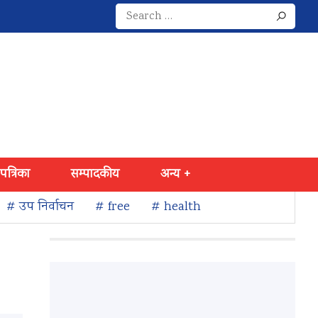
Search
for:
 पत्रिका
सम्पादकीय
अन्य +
# उप निर्वाचन
# free
# health