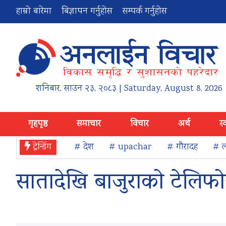
हाम्रो बारेमा
बिज्ञापन गर्नुहोस
सम्पर्क गर्नुहोस
शनिबार
,
साउन
२३
,
२०८३
| Saturday, August 8, 2026
गृहपृष्ठ
समाचार
विचार
अर्थ
स्
ट्रेन्डिंग
# देश
# upachar
# गौरादह
# ल
सातादेखि बाजुराको टेलिफोन