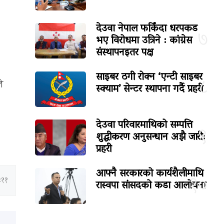
देउवा नेपाल फर्किंदा धरपकड
७
भए विरोधमा उत्रिने : कांग्रेस
संस्थापनइतर पक्ष
साइबर ठगी रोक्न ‘एन्टी साइबर
८
े
स्क्याम’ सेन्टर स्थापना गर्दै प्रहरी
देउवा परिवारमाथिको सम्पत्ति
९
शुद्धीकरण अनुसन्धान अझै जारी:
प्रहरी
आफ्नै सरकारको कार्यशैलीमाथि
१०
:११
रास्वपा सांसदको कडा आलोचना