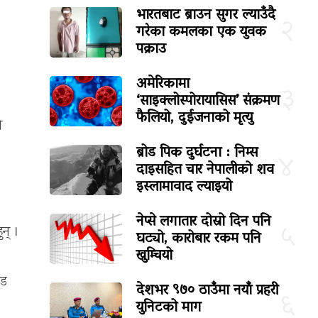
भारतबाट ब्राउन सुगर ल्याउँदै
२
गरेका कमलका एक युवक
पक्राउ
अमेरिकामा
३
‘साइक्लोस्पोरायासिस’ संक्रमण
फैलियो, दुईजनाको मृत्यु
ै
ब्रोड पिक दुर्घटना : निम्स
४
दाइसहित चार नेपालीको शव
इस्लामावाद ल्याइयो
नेप्से लगातार दोस्रो दिन पनि
५
न् ।
घट्यो, कारोबार रकम पनि
खुम्चियो
ाड
देशभर ९७० ठाउँमा नयाँ प्रहरी
६
युनिटको माग