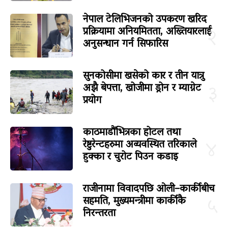
नेपाल टेलिभिजनको उपकरण खरिद
प्रक्रियामा अनियमितता, अख्तियारलाई
२
अनुसन्धान गर्न सिफारिस
सुनकोसीमा खसेको कार र तीन यात्रु
अझै बेपत्ता, खोजीमा ड्रोन र म्याग्नेट
३
प्रयोग
काठमाडौंभित्रका होटल तथा
रेष्टुरेन्टहरुमा अव्यवस्थित तरिकाले
४
हुक्का र चुरोट पिउन कडाइ
राजीनामा विवादपछि ओली–कार्कीबीच
सहमति, मुख्यमन्त्रीमा कार्कीकै
५
निरन्तरता