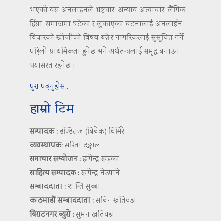
भएको यस अनलाइनले भ्रष्टचार, अन्याय अत्याचार, लैंगिक
हिंसा, समाजमा घटेका र लुकाएका घटनालाई अनलाईन
विचारको खोजीको विषय बन्ने र नागरिकलाई सुसूचित गर्ने
पहिलो प्राथमिकता हुनेछ भने अर्थतन्त्रलाई समृद्ध बनाउन
प्रयासरत रहनेछ ।
पुरा पढ्नुहोस..
हाम्रो टिम
सम्पादक :
डण्डिराज (बिबेक) घिमिरे
व्यवस्थापक:
सरिता दङ्गाल
समाचार सम्योजन :
झगेन्द्र खड्का
साहित्य सम्पादक :
खगेन्द्र नेउपाने
सम्बाददाता :
शान्ति सुब्बा
काठमाडौं सम्बाददाता :
सबिन खतिवडा
बिराटनगर ब्युरो :
सुमन खतिवडा