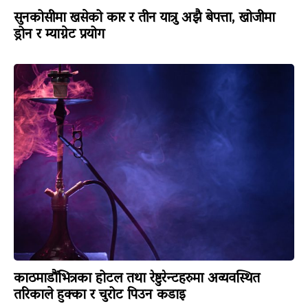
सुनकोसीमा खसेको कार र तीन यात्रु अझै बेपत्ता, खोजीमा
ड्रोन र म्याग्नेट प्रयोग
काठमाडौंभित्रका होटल तथा रेष्टुरेन्टहरुमा अव्यवस्थित
तरिकाले हुक्का र चुरोट पिउन कडाइ