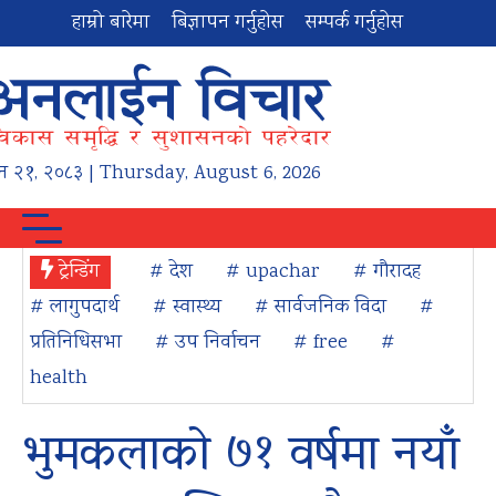
हाम्रो बारेमा
बिज्ञापन गर्नुहोस
सम्पर्क गर्नुहोस
न
२१
,
२०८३
| Thursday, August 6, 2026
ट्रेन्डिंग
# देश
# upachar
# गौरादह
# लागुपदार्थ
# स्वास्थ्य
# सार्वजनिक विदा
#
प्रतिनिधिसभा
# उप निर्वाचन
# free
#
health
भुमकलाको ७१ वर्षमा नयाँ