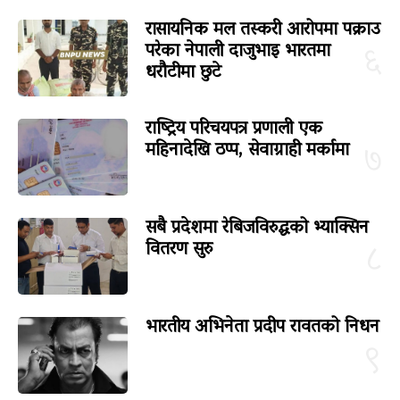
रासायनिक मल तस्करी आरोपमा पक्राउ
परेका नेपाली दाजुभाइ भारतमा
६
धरौटीमा छुटे
राष्ट्रिय परिचयपत्र प्रणाली एक
महिनादेखि ठप्प, सेवाग्राही मर्कामा
७
सबै प्रदेशमा रेबिजविरुद्धको भ्याक्सिन
वितरण सुरु
८
भारतीय अभिनेता प्रदीप रावतको निधन
९