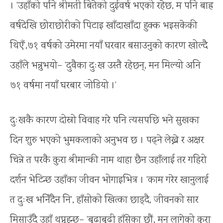
। ‘उहाँको पनि श्रीमती बितेको दुईवर्ष भएको रहेछ, म पनि बाह्र
वर्षदेखि छोराछोरीको पिटाइ खाँदाखाँदा हुक्क भइसकेकी
थिएँ’,७१ वर्षको उमेरमा नयाँ घरवार बसाउनुको कारण खोल्दै
उहाँले भन्नुभयो– ‘दुवैका दुःख उस्तै रहेछन्, मन मिल्यो अनि
७१ वर्षमा नयाँ घरबार जोडियो ।’
दुःखकै कारण दोस्रो विवाह गरे पनि त्यसपछि भने सुखका
दिन शुरु भएको भुमकलाको अनुभव छ । पढ्ने लेख्ने र अक्षर
चिन्ने त परकै कुरा श्रीमान्की नाम थाहा छैन उहाँलाई तर गहिरो
दर्शन भेटिन्छ उहाँका जीवन भोगाइभित्र । ‘काम गरेर खानुलाई
त दुःख भनिँदैन नि’, हाँसोको खित्का छाड्दै, जीवनको सार
मिसाउँदै उहाँ थप्नुहुुुन्छ– ‘बूढाबूढी हाँसेका छौं, मन लागेको कुरा