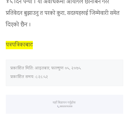
४५ दिन पग्यो । यो अवधिकमा आयोगले छानबिन गरेर
प्रतिवेदन बुझाउनु त परको कुरा, सदस्यहरुाई जिम्मेवारी समेत
दिएको छैन ।
पत्रपत्रिकाबाट
प्रकाशित मिति:
आइतबार, फाल्गुण ०५, २०७५
प्रकाशित समय: ८:२८:५२