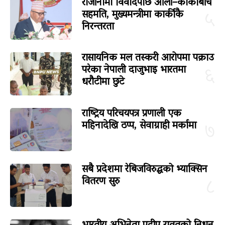
राजीनामा विवादपछि ओली–कार्कीबीच
सहमति, मुख्यमन्त्रीमा कार्कीकै
५
निरन्तरता
रासायनिक मल तस्करी आरोपमा पक्राउ
परेका नेपाली दाजुभाइ भारतमा
६
धरौटीमा छुटे
राष्ट्रिय परिचयपत्र प्रणाली एक
महिनादेखि ठप्प, सेवाग्राही मर्कामा
७
सबै प्रदेशमा रेबिजविरुद्धको भ्याक्सिन
वितरण सुरु
८