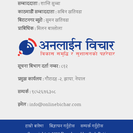
सम्बाददाता :
शान्ति सुब्बा
काठमाडौं सम्बाददाता :
सबिन खतिवडा
बिराटनगर ब्युरो :
सुमन खतिवडा
प्राबिधिक :
मिलन बास्तोला
सूचना बिभाग दर्ता नम्बर :
८९२
प्रमुख कार्यलय :
गौरादह -२, झापा, नेपाल
सम्पर्क :
९८५२६७६३०८
इमेल :
info@onlinebichar.com
हाम्रो बारेमा
बिज्ञापन गर्नुहोस
सम्पर्क गर्नुहोस