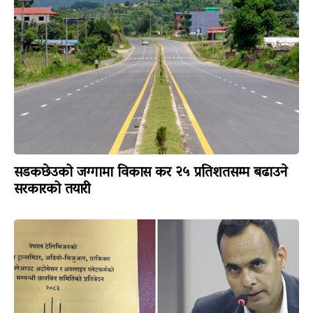
सडकछेउको जग्गामा विकास कर २५ प्रतिशतसम्म बढाउने
सरकारको तयारी