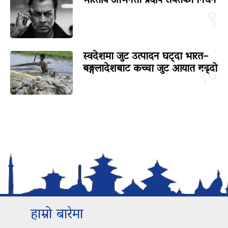
भारतीय अभिनेता प्रदीप रावतको निधन
९
स्वदेशमा जुट उत्पादन घट्दा भारत–
बङ्गलादेशबाट कच्चा जुट आयात बढ्दो
१०
हाम्रो बारेमा