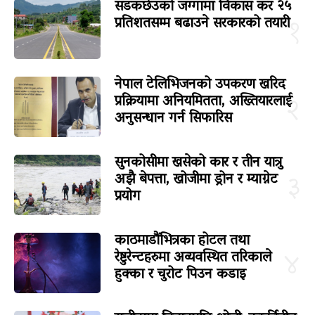
सडकछेउको जग्गामा विकास कर २५
प्रतिशतसम्म बढाउने सरकारको तयारी
१
नेपाल टेलिभिजनको उपकरण खरिद
प्रक्रियामा अनियमितता, अख्तियारलाई
२
अनुसन्धान गर्न सिफारिस
सुनकोसीमा खसेको कार र तीन यात्रु
अझै बेपत्ता, खोजीमा ड्रोन र म्याग्नेट
३
प्रयोग
काठमाडौंभित्रका होटल तथा
रेष्टुरेन्टहरुमा अव्यवस्थित तरिकाले
४
हुक्का र चुरोट पिउन कडाइ