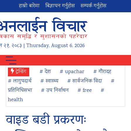
हाम्रो बारेमा
बिज्ञापन गर्नुहोस
सम्पर्क गर्नुहोस
न
२१
,
२०८३
| Thursday, August 6, 2026
ट्रेन्डिंग
# देश
# upachar
# गौरादह
# लागुपदार्थ
# स्वास्थ्य
# सार्वजनिक विदा
#
प्रतिनिधिसभा
# उप निर्वाचन
# free
#
health
वाइड बडी प्रकरणः