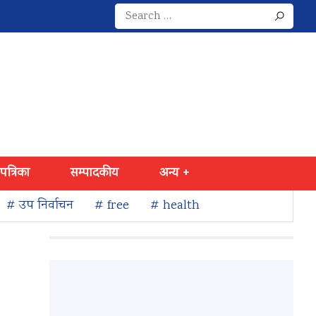
Search
for:
 पत्रिका
सम्पादकीय
अन्य +
# उप निर्वाचन
# free
# health