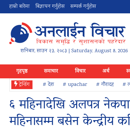
हाम्रो बारेमा
बिज्ञापन गर्नुहोस
सम्पर्क गर्नुहोस
शनिबार
,
साउन
२३
,
२०८३
| Saturday, August 8, 2026
गृहपृष्ठ
समाचार
विचार
अर्थ
स्
ट्रेन्डिंग
# देश
# upachar
# गौरादह
# ल
६ महिनादेखि अलपत्र नेकपाक
महिनासम्म बसेन केन्द्रीय 