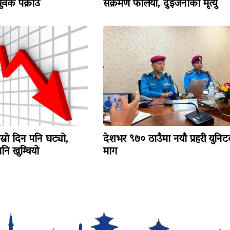
वक पक्राउ
संक्रमण फैलियो, दुईजनाको मृत्यु
ोस्रो दिन पनि घट्यो,
देशभर ९७० ठाउँमा नयाँ प्रहरी युनि
ि खुम्चियो
माग