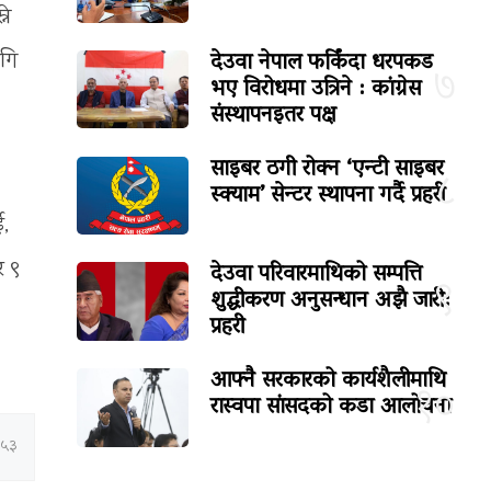
ने
देउवा नेपाल फर्किंदा धरपकड
ागि
७
भए विरोधमा उत्रिने : कांग्रेस
संस्थापनइतर पक्ष
साइबर ठगी रोक्न ‘एन्टी साइबर
८
स्क्याम’ सेन्टर स्थापना गर्दै प्रहरी
ई,
र ९
देउवा परिवारमाथिको सम्पत्ति
९
शुद्धीकरण अनुसन्धान अझै जारी:
प्रहरी
आफ्नै सरकारको कार्यशैलीमाथि
१०
रास्वपा सांसदको कडा आलोचना
:५३