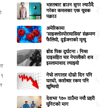
भारतबाट ब्राउन सुगर ल्याउँदै
२
गरेका कमलका एक युवक
ो
पक्राउ
अमेरिकामा
३
‘साइक्लोस्पोरायासिस’ संक्रमण
फैलियो, दुईजनाको मृत्यु
ब्रोड पिक दुर्घटना : निम्स
४
दाइसहित चार नेपालीको शव
इस्लामावाद ल्याइयो
मा
नेप्से लगातार दोस्रो दिन पनि
 ९
५
घट्यो, कारोबार रकम पनि
मल
खुम्चियो
देशभर ९७० ठाउँमा नयाँ प्रहरी
६
युनिटको माग