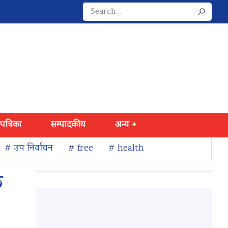
Search
for:
 पत्रिका
सम्पादकीय
अन्य +
# उप निर्वाचन
# free
# health
क