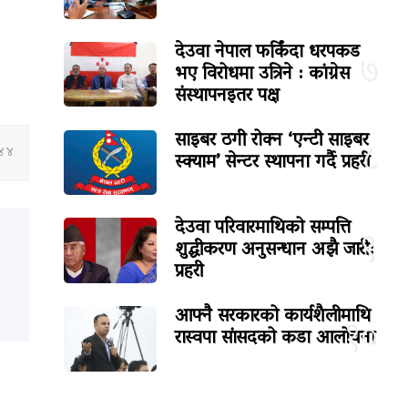
देउवा नेपाल फर्किंदा धरपकड
७
भए विरोधमा उत्रिने : कांग्रेस
संस्थापनइतर पक्ष
साइबर ठगी रोक्न ‘एन्टी साइबर
८
:४४
स्क्याम’ सेन्टर स्थापना गर्दै प्रहरी
देउवा परिवारमाथिको सम्पत्ति
९
शुद्धीकरण अनुसन्धान अझै जारी:
प्रहरी
आफ्नै सरकारको कार्यशैलीमाथि
१०
रास्वपा सांसदको कडा आलोचना