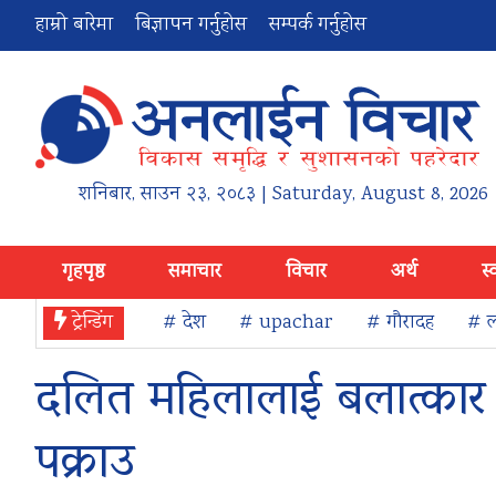
हाम्रो बारेमा
बिज्ञापन गर्नुहोस
सम्पर्क गर्नुहोस
शनिबार
,
साउन
२३
,
२०८३
| Saturday, August 8, 2026
गृहपृष्ठ
समाचार
विचार
अर्थ
स्
ट्रेन्डिंग
# देश
# upachar
# गौरादह
# ल
दलित महिलालाई बलात्कार 
पक्राउ