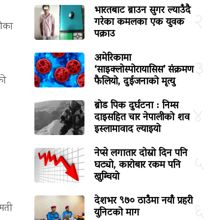
भारतबाट ब्राउन सुगर ल्याउँदै
२
गरेका कमलका एक युवक
कीका
पक्राउ
अमेरिकामा
३
‘साइक्लोस्पोरायासिस’ संक्रमण
फैलियो, दुईजनाको मृत्यु
को
ब्रोड पिक दुर्घटना : निम्स
४
दाइसहित चार नेपालीको शव
इस्लामावाद ल्याइयो
नेप्से लगातार दोस्रो दिन पनि
५
घट्यो, कारोबार रकम पनि
खुम्चियो
देशभर ९७० ठाउँमा नयाँ प्रहरी
६
ीमती
युनिटको माग