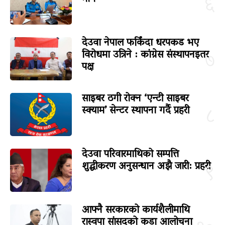
६
देउवा नेपाल फर्किंदा धरपकड भए
विरोधमा उत्रिने : कांग्रेस संस्थापनइतर
७
पक्ष
साइबर ठगी रोक्न ‘एन्टी साइबर
स्क्याम’ सेन्टर स्थापना गर्दै प्रहरी
८
देउवा परिवारमाथिको सम्पत्ति
शुद्धीकरण अनुसन्धान अझै जारी: प्रहरी
९
आफ्नै सरकारको कार्यशैलीमाथि
रास्वपा सांसदको कडा आलोचना