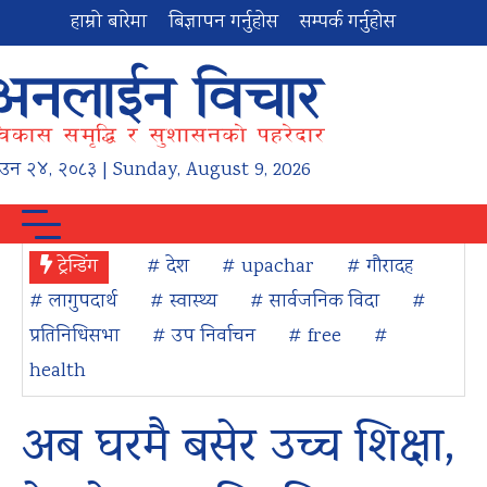
हाम्रो बारेमा
बिज्ञापन गर्नुहोस
सम्पर्क गर्नुहोस
ाउन
२४
,
२०८३
| Sunday, August 9, 2026
ट्रेन्डिंग
# देश
# upachar
# गौरादह
# लागुपदार्थ
# स्वास्थ्य
# सार्वजनिक विदा
#
प्रतिनिधिसभा
# उप निर्वाचन
# free
#
health
अब घरमै बसेर उच्च शिक्षा,