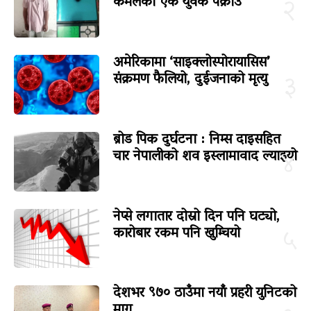
कमलका एक युवक पक्राउ
२
अमेरिकामा ‘साइक्लोस्पोरायासिस’
संक्रमण फैलियो, दुईजनाको मृत्यु
३
ब्रोड पिक दुर्घटना : निम्स दाइसहित
चार नेपालीको शव इस्लामावाद ल्याइयो
४
नेप्से लगातार दोस्रो दिन पनि घट्यो,
कारोबार रकम पनि खुम्चियो
५
देशभर ९७० ठाउँमा नयाँ प्रहरी युनिटको
माग