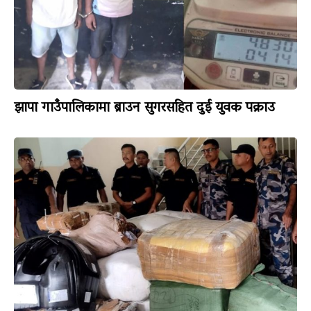
झापा गाउँपालिकामा ब्राउन सुगरसहित दुई युवक पक्राउ