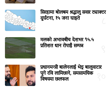
सिरहामा बोलबम श्रद्धालु सवार ट्याक्टर
दुर्घटना, १५ जना घाइते
८
मलको अभावबीच देशभर ९५.५
प्रतिशत धान रोपाइँ सम्पन्न
९
प्रधानमन्त्री बालेनलाई भेट्न बालुवाटार
पुगे रवि लामिछाने, समसामयिक
१०
विषयमा छलफल