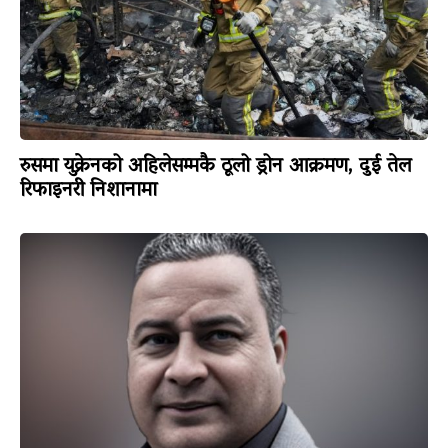
रुसमा युक्रेनको अहिलेसम्मकै ठूलो ड्रोन आक्रमण, दुई तेल
रिफाइनरी निशानामा