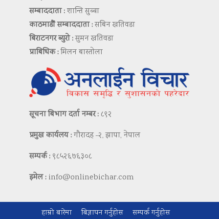
सम्बाददाता :
शान्ति सुब्बा
काठमाडौं सम्बाददाता :
सबिन खतिवडा
बिराटनगर ब्युरो :
सुमन खतिवडा
प्राबिधिक :
मिलन बास्तोला
सूचना बिभाग दर्ता नम्बर :
८९२
प्रमुख कार्यलय :
गौरादह -२, झापा, नेपाल
सम्पर्क :
९८५२६७६३०८
इमेल :
info@onlinebichar.com
हाम्रो बारेमा
बिज्ञापन गर्नुहोस
सम्पर्क गर्नुहोस