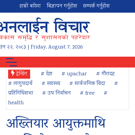
हाम्रो बारेमा
बिज्ञापन गर्नुहोस
सम्पर्क गर्नुहोस
ाउन
२२
,
२०८३
| Friday, August 7, 2026
ट्रेन्डिंग
# देश
# upachar
# गौरादह
# लागुपदार्थ
# स्वास्थ्य
# सार्वजनिक विदा
#
प्रतिनिधिसभा
# उप निर्वाचन
# free
#
health
अख्तियार आयुक्तमाथि