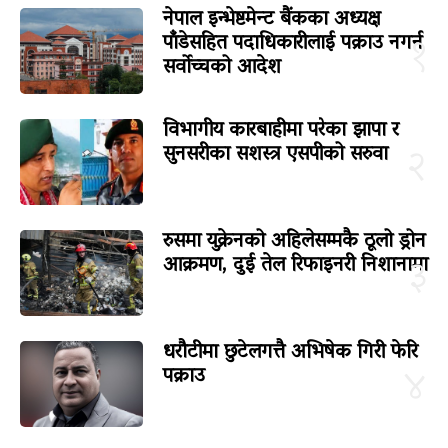
नेपाल इन्भेष्टमेन्ट बैंकका अध्यक्ष
पाँडेसहित पदाधिकारीलाई पक्राउ नगर्न
१
सर्वोच्चको आदेश
विभागीय कारबाहीमा परेका झापा र
सुनसरीका सशस्त्र एसपीको सरुवा
२
रुसमा युक्रेनको अहिलेसम्मकै ठूलो ड्रोन
आक्रमण, दुई तेल रिफाइनरी निशानामा
३
धरौटीमा छुटेलगत्तै अभिषेक गिरी फेरि
पक्राउ
४