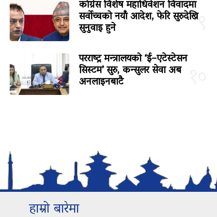
कांग्रेस विशेष महाधिवेशन विवादमा
सर्वोच्चको नयाँ आदेश, फेरि सुरुदेखि
९
सुनुवाइ हुने
परराष्ट्र मन्त्रालयको ‘ई–एटेस्टेसन
सिस्टम’ सुरु, कन्सुलर सेवा अब
१०
अनलाइनबाटै
हाम्रो बारेमा