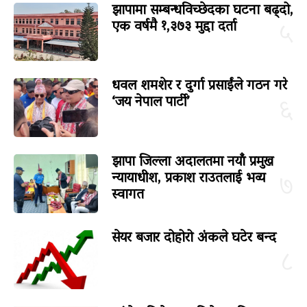
झापामा सम्बन्धविच्छेदका घटना बढ्दो,
एक वर्षमै १,३७३ मुद्दा दर्ता
५
धवल शमशेर र दुर्गा प्रसाईंले गठन गरे
‘जय नेपाल पार्टी’
६
झापा जिल्ला अदालतमा नयाँ प्रमुख
न्यायाधीश, प्रकाश राउतलाई भव्य
७
स्वागत
सेयर बजार दोहोरो अंकले घटेर बन्द
८