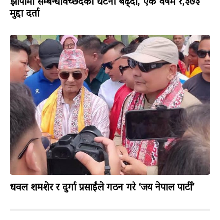
झापामा सम्बन्धविच्छेदका घटना बढ्दो, एक वर्षमै १,३७३
मुद्दा दर्ता
धवल शमशेर र दुर्गा प्रसाईंले गठन गरे ‘जय नेपाल पार्टी’