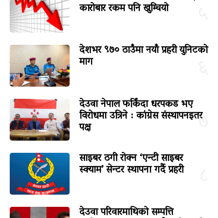
कारोबार रकम पनि खुम्चियो
५
देशभर ९७० ठाउँमा नयाँ प्रहरी युनिटको
माग
६
देउवा नेपाल फर्किंदा धरपकड भए
विरोधमा उत्रिने : कांग्रेस संस्थापनइतर
७
पक्ष
साइबर ठगी रोक्न ‘एन्टी साइबर
स्क्याम’ सेन्टर स्थापना गर्दै प्रहरी
८
देउवा परिवारमाथिको सम्पत्ति