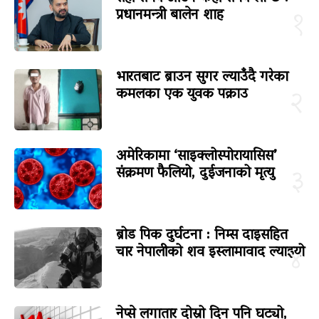
प्रधानमन्त्री बालेन शाह
१
भारतबाट ब्राउन सुगर ल्याउँदै गरेका
कमलका एक युवक पक्राउ
२
अमेरिकामा ‘साइक्लोस्पोरायासिस’
संक्रमण फैलियो, दुईजनाको मृत्यु
३
ब्रोड पिक दुर्घटना : निम्स दाइसहित
चार नेपालीको शव इस्लामावाद ल्याइयो
४
नेप्से लगातार दोस्रो दिन पनि घट्यो,