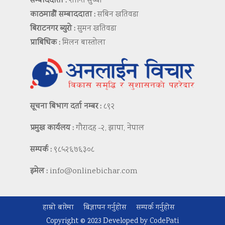
सम्बाददाता :
शान्ति सुब्बा
काठमाडौं सम्बाददाता :
सबिन खतिवडा
बिराटनगर ब्युरो :
सुमन खतिवडा
प्राबिधिक :
मिलन बास्तोला
सूचना बिभाग दर्ता नम्बर :
८९२
प्रमुख कार्यलय :
गौरादह -२, झापा, नेपाल
सम्पर्क :
९८५२६७६३०८
इमेल :
info@onlinebichar.com
हाम्रो बारेमा
बिज्ञापन गर्नुहोस
सम्पर्क गर्नुहोस
Copyright © 2023 Developed by
CodePati