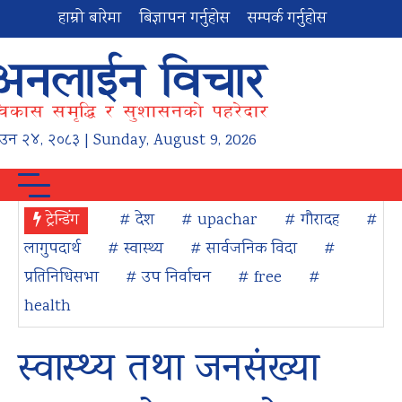
हाम्रो बारेमा
बिज्ञापन गर्नुहोस
सम्पर्क गर्नुहोस
ाउन
२४
,
२०८३
| Sunday, August 9, 2026
ट्रेन्डिंग
# देश
# upachar
# गौरादह
#
लागुपदार्थ
# स्वास्थ्य
# सार्वजनिक विदा
#
प्रतिनिधिसभा
# उप निर्वाचन
# free
#
health
स्वास्थ्य तथा जनसंख्या