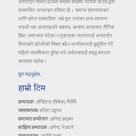
अनलाईन विचार डटकम समरुप मिडिया नेटवर्क प्रा.लि.द्वारा
सञ्चालित अनलाइन पत्रिका हो । ‘समाज रुपान्तरणका
लागि खोज पत्रकारिता’ भन्ने मुल नाराका साथ स्थापना
भएको यस अनलाइनले भ्रष्टचार, अन्याय अत्याचार, लैंगिक
हिंसा, समाजमा घटेका र लुकाएका घटनालाई अनलाईन
विचारको खोजीको विषय बन्ने र नागरिकलाई सुसूचित गर्ने
पहिलो प्राथमिकता हुनेछ भने अर्थतन्त्रलाई समृद्ध बनाउन
प्रयासरत रहनेछ ।
पुरा पढ्नुहोस..
हाम्रो टिम
सम्पादक :
डण्डिराज (बिबेक) घिमिरे
व्यवस्थापक:
सरिता दङ्गाल
समाचार सम्योजन :
झगेन्द्र खड्का
साहित्य सम्पादक :
खगेन्द्र नेउपाने