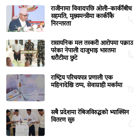
राजीनामा विवादपछि ओली–कार्कीबीच
सहमति, मुख्यमन्त्रीमा कार्कीकै
५
निरन्तरता
रासायनिक मल तस्करी आरोपमा पक्राउ
परेका नेपाली दाजुभाइ भारतमा
६
धरौटीमा छुटे
राष्ट्रिय परिचयपत्र प्रणाली एक
महिनादेखि ठप्प, सेवाग्राही मर्कामा
७
सबै प्रदेशमा रेबिजविरुद्धको भ्याक्सिन
वितरण सुरु
८