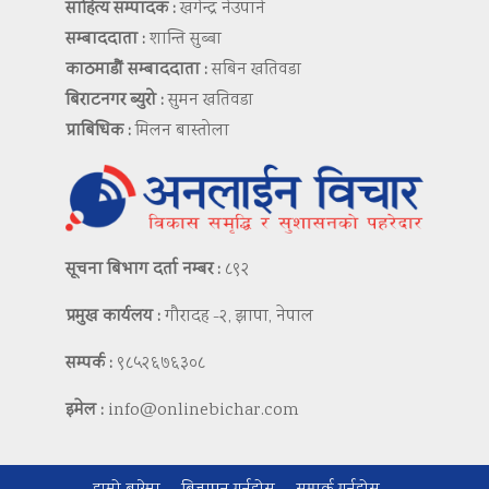
साहित्य सम्पादक :
खगेन्द्र नेउपाने
सम्बाददाता :
शान्ति सुब्बा
काठमाडौं सम्बाददाता :
सबिन खतिवडा
बिराटनगर ब्युरो :
सुमन खतिवडा
प्राबिधिक :
मिलन बास्तोला
सूचना बिभाग दर्ता नम्बर :
८९२
प्रमुख कार्यलय :
गौरादह -२, झापा, नेपाल
सम्पर्क :
९८५२६७६३०८
इमेल :
info@onlinebichar.com