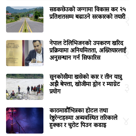
सडकछेउको जग्गामा विकास कर २५
प्रतिशतसम्म बढाउने सरकारको तयारी
१
नेपाल टेलिभिजनको उपकरण खरिद
प्रक्रियामा अनियमितता, अख्तियारलाई
२
अनुसन्धान गर्न सिफारिस
सुनकोसीमा खसेको कार र तीन यात्रु
अझै बेपत्ता, खोजीमा ड्रोन र म्याग्नेट
३
प्रयोग
काठमाडौंभित्रका होटल तथा
रेष्टुरेन्टहरुमा अव्यवस्थित तरिकाले
४
हुक्का र चुरोट पिउन कडाइ