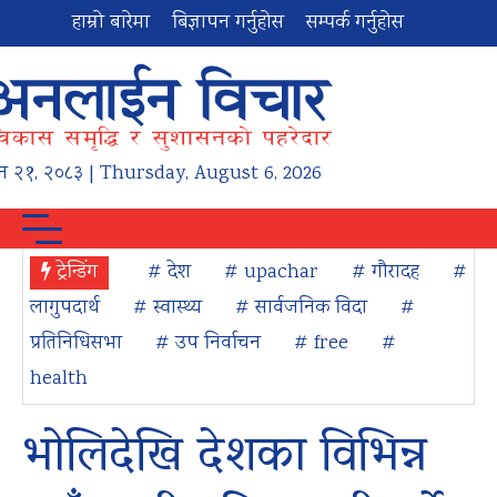
हाम्रो बारेमा
बिज्ञापन गर्नुहोस
सम्पर्क गर्नुहोस
न
२१
,
२०८३
| Thursday, August 6, 2026
ट्रेन्डिंग
# देश
# upachar
# गौरादह
#
लागुपदार्थ
# स्वास्थ्य
# सार्वजनिक विदा
#
प्रतिनिधिसभा
# उप निर्वाचन
# free
#
health
भोलिदेखि देशका विभिन्न