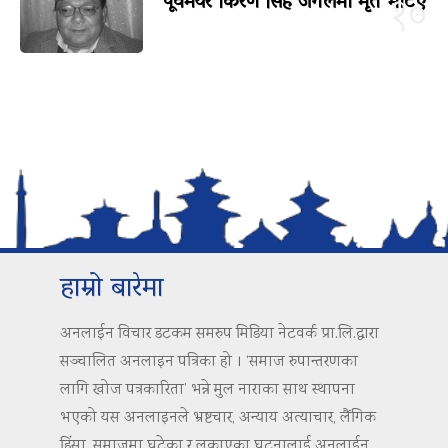
पूर्वमेयर किरण सिंह जंगलमा मृत भेटिए
१०
हाम्रो बारेमा
अनलाईन विचार डटकम समरुप मिडिया नेटवर्क प्रा.लि.द्वारा
सञ्चालित अनलाइन पत्रिका हो । ‘समाज रुपान्तरणका
लागि खोज पत्रकारिता’ भन्ने मुल नाराका साथ स्थापना
भएको यस अनलाइनले भ्रष्टचार, अन्याय अत्याचार, लैंगिक
हिंसा, समाजमा घटेका र लुकाएका घटनालाई अनलाईन