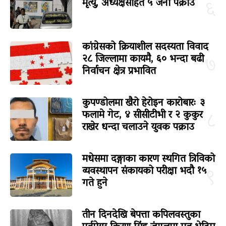
मृत्यु, अध्यक्षसहित ५ जना पक्राउ
६
कांग्रेसको क्रियाशील सदस्यता विवाद
२८ जिल्लामा कायमै, ६० भन्दा बढी
७
निर्वाचन क्षेत्र प्रभावित
कुपण्डोलमा खैरो हेरोइन कारोबारः ३
फलामे गेट, ४ सीसीटीभी र २ कुकुर
८
राखेर धन्दा चलाउने युवक पक्राउ
मधेसमा दङ्गाका कारण स्थगित त्रिविको
व्यवस्थापन संकायको परीक्षा भदौ १५
९
गते हुने
तीन दिनदेखि बेपत्ता कपिलवस्तुका