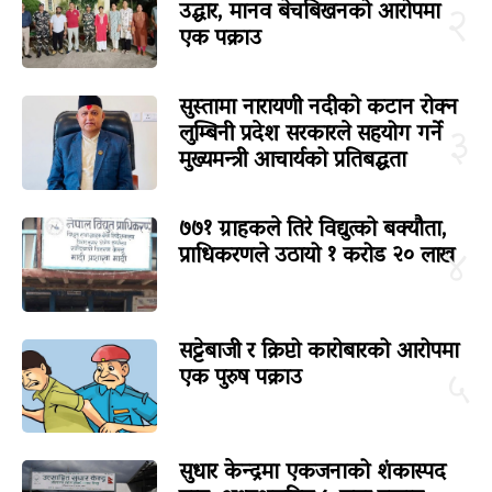
उद्धार, मानव बेचबिखनको आरोपमा
२
एक पक्राउ
सुस्तामा नारायणी नदीको कटान रोक्न
लुम्बिनी प्रदेश सरकारले सहयोग गर्ने
३
मुख्यमन्त्री आचार्यको प्रतिबद्धता
७७१ ग्राहकले तिरे विद्युत्को बक्यौता,
प्राधिकरणले उठायो १ करोड २० लाख
४
सट्टेबाजी र क्रिप्टो कारोबारको आरोपमा
एक पुरुष पक्राउ
५
सुधार केन्द्रमा एकजनाको शंकास्पद