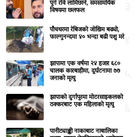
पुगे रवि लामिछाने, समसामयिक
३
विषयमा छलफल
पाँचथरमा रेबिजको जोखिम बढ्यो,
फाल्गुनन्दमा ४० भन्दा बढी पशु मरे
४
झापामा एक वर्षमा २४ हजार ६८०
चालक कारबाहीमा, दुर्घटनामा ७७
५
जनाको मृत्यु
झापाको दुर्गापुरमा मोटरसाइकलको
ठक्करबाट एक महिलाको मृत्यु
६
पानीट्याङ्की नाकाबाट नाबालिका