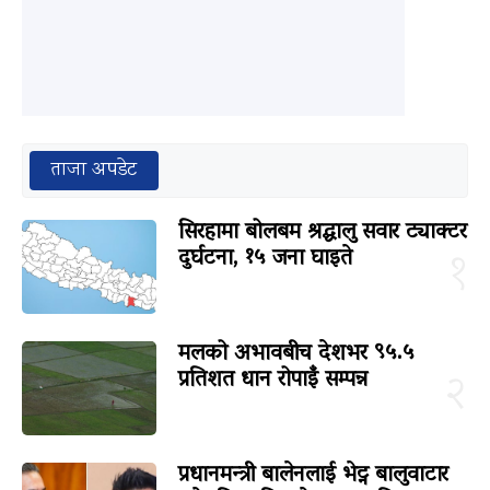
ताजा अपडेट
सिरहामा बोलबम श्रद्धालु सवार ट्याक्टर
दुर्घटना, १५ जना घाइते
१
मलको अभावबीच देशभर ९५.५
प्रतिशत धान रोपाइँ सम्पन्न
२
प्रधानमन्त्री बालेनलाई भेट्न बालुवाटार