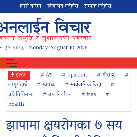
हाम्रो बारेमा
बिज्ञापन गर्नुहोस
सम्पर्क गर्नुहोस
न
२५
,
२०८३
| Monday, August 10, 2026
ट्रेन्डिंग
# देश
# upachar
# गौरादह
#
लागुपदार्थ
# स्वास्थ्य
# सार्वजनिक विदा
#
प्रतिनिधिसभा
# उप निर्वाचन
# free
#
health
झापामा क्षयरोगका ७ सय