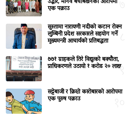
उद्धार, मानव बेचबिखनको आरोपमा
७
एक पक्राउ
सुस्तामा नारायणी नदीको कटान रोक्न
लुम्बिनी प्रदेश सरकारले सहयोग गर्ने
८
मुख्यमन्त्री आचार्यको प्रतिबद्धता
७७१ ग्राहकले तिरे विद्युत्को बक्यौता,
प्राधिकरणले उठायो १ करोड २० लाख
९
सट्टेबाजी र क्रिप्टो कारोबारको आरोपमा
एक पुरुष पक्राउ
१०