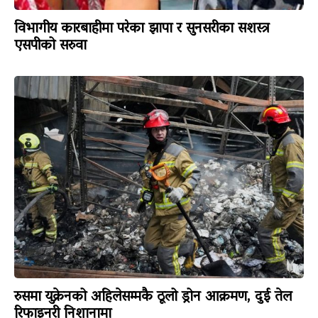
विभागीय कारबाहीमा परेका झापा र सुनसरीका सशस्त्र
एसपीको सरुवा
रुसमा युक्रेनको अहिलेसम्मकै ठूलो ड्रोन आक्रमण, दुई तेल
रिफाइनरी निशानामा