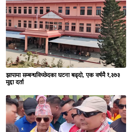
झापामा सम्बन्धविच्छेदका घटना बढ्दो, एक वर्षमै १,३७३
मुद्दा दर्ता