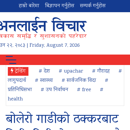
हाम्रो बारेमा
बिज्ञापन गर्नुहोस
सम्पर्क गर्नुहोस
ाउन
२२
,
२०८३
| Friday, August 7, 2026
ट्रेन्डिंग
# देश
# upachar
# गौरादह
#
लागुपदार्थ
# स्वास्थ्य
# सार्वजनिक विदा
#
प्रतिनिधिसभा
# उप निर्वाचन
# free
#
health
बोलेरो गाडीको ठक्करबाट