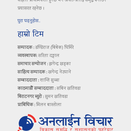
पहिलो प्राथमिकता हुनेछ भने अर्थतन्त्रलाई समृद्ध बनाउन
प्रयासरत रहनेछ ।
पुरा पढ्नुहोस..
हाम्रो टिम
सम्पादक :
डण्डिराज (बिबेक) घिमिरे
व्यवस्थापक:
सरिता दङ्गाल
समाचार सम्योजन :
झगेन्द्र खड्का
साहित्य सम्पादक :
खगेन्द्र नेउपाने
सम्बाददाता :
शान्ति सुब्बा
काठमाडौं सम्बाददाता :
सबिन खतिवडा
बिराटनगर ब्युरो :
सुमन खतिवडा
प्राबिधिक :
मिलन बास्तोला