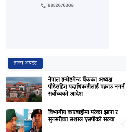
ताजा अपडेट
नेपाल इन्भेष्टमेन्ट बैंकका अध्यक्ष
पाँडेसहित पदाधिकारीलाई पक्राउ नगर्न
१
सर्वोच्चको आदेश
विभागीय कारबाहीमा परेका झापा र
सुनसरीका सशस्त्र एसपीको सरुवा
२