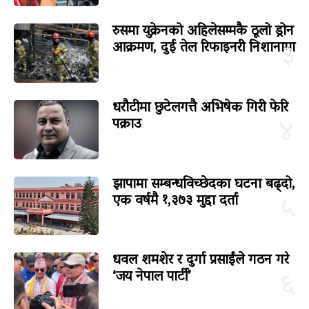
रुसमा युक्रेनको अहिलेसम्मकै ठूलो ड्रोन
आक्रमण, दुई तेल रिफाइनरी निशानामा
३
धरौटीमा छुटेलगत्तै अभिषेक गिरी फेरि
पक्राउ
४
झापामा सम्बन्धविच्छेदका घटना बढ्दो,
एक वर्षमै १,३७३ मुद्दा दर्ता
५
धवल शमशेर र दुर्गा प्रसाईंले गठन गरे
‘जय नेपाल पार्टी’
६