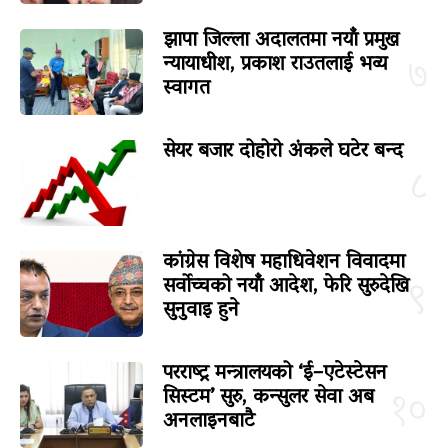
झापा जिल्ला अदालतमा नयाँ प्रमुख
न्यायाधीश, प्रकाश राउतलाई भव्य
७
स्वागत
सेयर बजार दोहोरो अंकले घटेर बन्द
८
कांग्रेस विशेष महाधिवेशन विवादमा
सर्वोच्चको नयाँ आदेश, फेरि सुरुदेखि
९
सुनुवाइ हुने
परराष्ट्र मन्त्रालयको ‘ई–एटेस्टेसन
सिस्टम’ सुरु, कन्सुलर सेवा अब
१०
अनलाइनबाटै