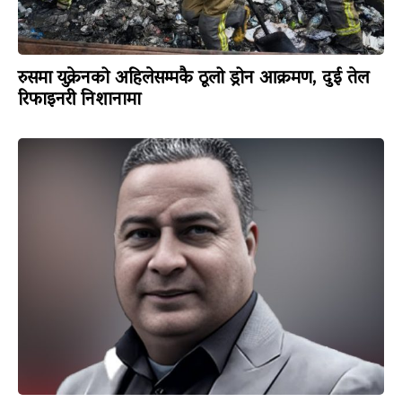
रुसमा युक्रेनको अहिलेसम्मकै ठूलो ड्रोन आक्रमण, दुई तेल
रिफाइनरी निशानामा