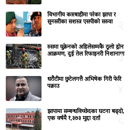
विभागीय कारबाहीमा परेका झापा र
सुनसरीका सशस्त्र एसपीको सरुवा
२
रुसमा युक्रेनको अहिलेसम्मकै ठूलो ड्रोन
आक्रमण, दुई तेल रिफाइनरी निशानामा
३
धरौटीमा छुटेलगत्तै अभिषेक गिरी फेरि
पक्राउ
४
झापामा सम्बन्धविच्छेदका घटना बढ्दो,
एक वर्षमै १,३७३ मुद्दा दर्ता
५