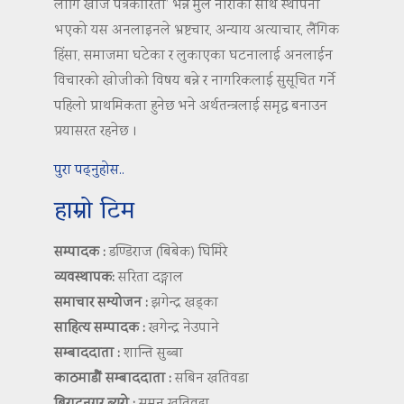
लागि खोज पत्रकारिता’ भन्ने मुल नाराका साथ स्थापना
भएको यस अनलाइनले भ्रष्टचार, अन्याय अत्याचार, लैंगिक
हिंसा, समाजमा घटेका र लुकाएका घटनालाई अनलाईन
विचारको खोजीको विषय बन्ने र नागरिकलाई सुसूचित गर्ने
पहिलो प्राथमिकता हुनेछ भने अर्थतन्त्रलाई समृद्ध बनाउन
प्रयासरत रहनेछ ।
पुरा पढ्नुहोस..
हाम्रो टिम
सम्पादक :
डण्डिराज (बिबेक) घिमिरे
व्यवस्थापक:
सरिता दङ्गाल
समाचार सम्योजन :
झगेन्द्र खड्का
साहित्य सम्पादक :
खगेन्द्र नेउपाने
सम्बाददाता :
शान्ति सुब्बा
काठमाडौं सम्बाददाता :
सबिन खतिवडा