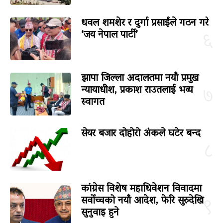
धवल शमशेर र दुर्गा प्रसाईंले गठन गरे
‘जय नेपाल पार्टी’
६
झापा जिल्ला अदालतमा नयाँ प्रमुख
न्यायाधीश, प्रकाश राउतलाई भव्य
७
स्वागत
सेयर बजार दोहोरो अंकले घटेर बन्द
८
कांग्रेस विशेष महाधिवेशन विवादमा
सर्वोच्चको नयाँ आदेश, फेरि सुरुदेखि
९
सुनुवाइ हुने