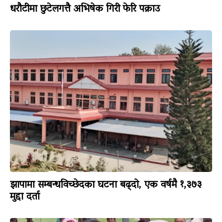
धरौटीमा छुटेलगत्तै अभिषेक गिरी फेरि पक्राउ
झापामा सम्बन्धविच्छेदका घटना बढ्दो, एक वर्षमै १,३७३
मुद्दा दर्ता