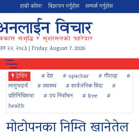
हाम्रो बारेमा
बिज्ञापन गर्नुहोस
सम्पर्क गर्नुहोस
ाउन
२२
,
२०८३
| Friday, August 7, 2026
ट्रेन्डिंग
# देश
# upachar
# गौरादह
#
लागुपदार्थ
# स्वास्थ्य
# सार्वजनिक विदा
#
प्रतिनिधिसभा
# उप निर्वाचन
# free
#
health
मोटोपनका निम्ति खानेतेल