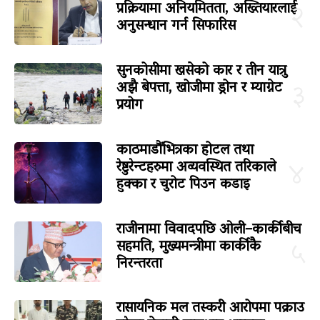
प्रक्रियामा अनियमितता, अख्तियारलाई
२
अनुसन्धान गर्न सिफारिस
सुनकोसीमा खसेको कार र तीन यात्रु
अझै बेपत्ता, खोजीमा ड्रोन र म्याग्नेट
३
प्रयोग
काठमाडौंभित्रका होटल तथा
रेष्टुरेन्टहरुमा अव्यवस्थित तरिकाले
४
हुक्का र चुरोट पिउन कडाइ
राजीनामा विवादपछि ओली–कार्कीबीच
सहमति, मुख्यमन्त्रीमा कार्कीकै
५
निरन्तरता
रासायनिक मल तस्करी आरोपमा पक्राउ