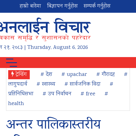
हाम्रो बारेमा
बिज्ञापन गर्नुहोस
सम्पर्क गर्नुहोस
न
२१
,
२०८३
| Thursday, August 6, 2026
ट्रेन्डिंग
# देश
# upachar
# गौरादह
#
लागुपदार्थ
# स्वास्थ्य
# सार्वजनिक विदा
#
प्रतिनिधिसभा
# उप निर्वाचन
# free
#
health
अन्तर पालिकास्तरीय