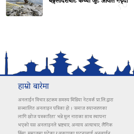
बङ्गलादेशबाट कच्चा जुट आयात बढ्दो
१०
हाम्रो बारेमा
अनलाईन विचार डटकम समरुप मिडिया नेटवर्क प्रा.लि.द्वारा
सञ्चालित अनलाइन पत्रिका हो । ‘समाज रुपान्तरणका
लागि खोज पत्रकारिता’ भन्ने मुल नाराका साथ स्थापना
भएको यस अनलाइनले भ्रष्टचार, अन्याय अत्याचार, लैंगिक
हिंसा, समाजमा घटेका र लुकाएका घटनालाई अनलाईन