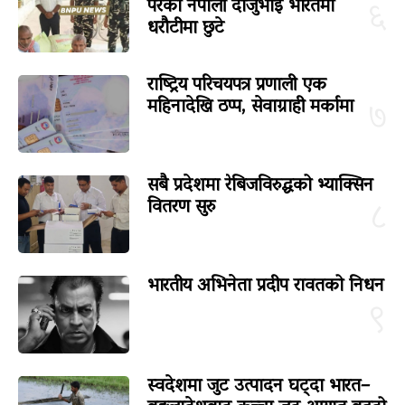
परेका नेपाली दाजुभाइ भारतमा
६
धरौटीमा छुटे
राष्ट्रिय परिचयपत्र प्रणाली एक
महिनादेखि ठप्प, सेवाग्राही मर्कामा
७
सबै प्रदेशमा रेबिजविरुद्धको भ्याक्सिन
वितरण सुरु
८
भारतीय अभिनेता प्रदीप रावतको निधन
९
स्वदेशमा जुट उत्पादन घट्दा भारत–