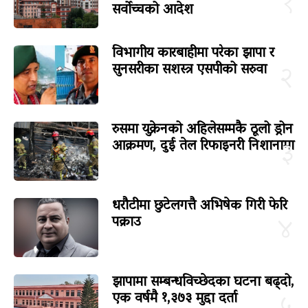
१
सर्वोच्चको आदेश
विभागीय कारबाहीमा परेका झापा र
सुनसरीका सशस्त्र एसपीको सरुवा
२
रुसमा युक्रेनको अहिलेसम्मकै ठूलो ड्रोन
आक्रमण, दुई तेल रिफाइनरी निशानामा
३
धरौटीमा छुटेलगत्तै अभिषेक गिरी फेरि
पक्राउ
४
झापामा सम्बन्धविच्छेदका घटना बढ्दो,
एक वर्षमै १,३७३ मुद्दा दर्ता