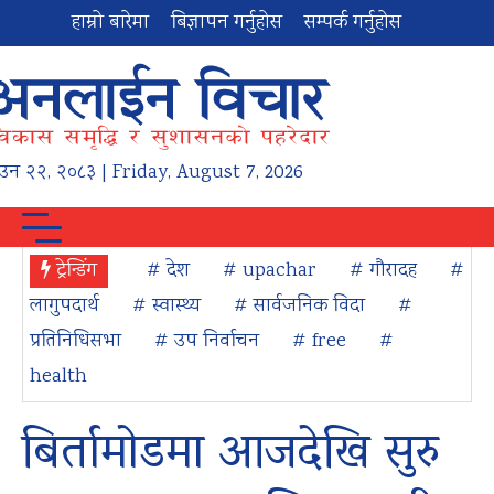
हाम्रो बारेमा
बिज्ञापन गर्नुहोस
सम्पर्क गर्नुहोस
ाउन
२२
,
२०८३
| Friday, August 7, 2026
ट्रेन्डिंग
# देश
# upachar
# गौरादह
#
लागुपदार्थ
# स्वास्थ्य
# सार्वजनिक विदा
#
प्रतिनिधिसभा
# उप निर्वाचन
# free
#
health
बिर्तामोडमा आजदेखि सुरु