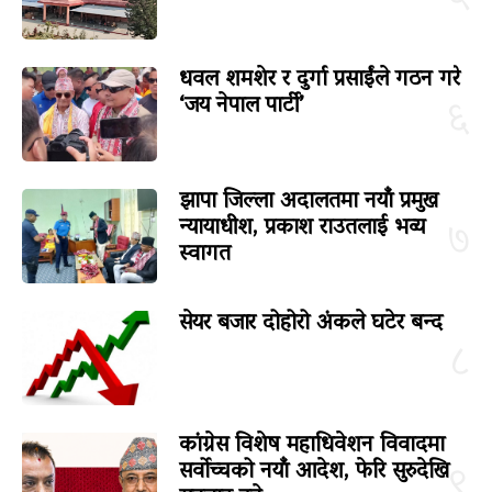
५
धवल शमशेर र दुर्गा प्रसाईंले गठन गरे
‘जय नेपाल पार्टी’
६
झापा जिल्ला अदालतमा नयाँ प्रमुख
न्यायाधीश, प्रकाश राउतलाई भव्य
७
स्वागत
सेयर बजार दोहोरो अंकले घटेर बन्द
८
कांग्रेस विशेष महाधिवेशन विवादमा
सर्वोच्चको नयाँ आदेश, फेरि सुरुदेखि
९