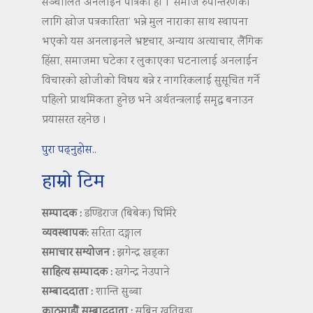
सञ्चालित अनलाइन पत्रिका हो । ‘समाज रुपान्तरणका
लागि खोज पत्रकारिता’ भन्ने मुल नाराका साथ स्थापना
भएको यस अनलाइनले भ्रष्टचार, अन्याय अत्याचार, लैंगिक
हिंसा, समाजमा घटेका र लुकाएका घटनालाई अनलाईन
विचारको खोजीको विषय बन्ने र नागरिकलाई सुसूचित गर्ने
पहिलो प्राथमिकता हुनेछ भने अर्थतन्त्रलाई समृद्ध बनाउन
प्रयासरत रहनेछ ।
पुरा पढ्नुहोस..
हाम्रो टिम
सम्पादक :
डण्डिराज (बिबेक) घिमिरे
व्यवस्थापक:
सरिता दङ्गाल
समाचार सम्योजन :
झगेन्द्र खड्का
साहित्य सम्पादक :
खगेन्द्र नेउपाने
सम्बाददाता :
शान्ति सुब्बा
काठमाडौं सम्बाददाता :
सबिन खतिवडा