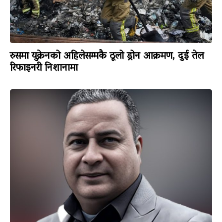
रुसमा युक्रेनको अहिलेसम्मकै ठूलो ड्रोन आक्रमण, दुई तेल
रिफाइनरी निशानामा