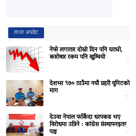
ताजा अपडेट
नेप्से लगातार दोस्रो दिन पनि घट्यो,
कारोबार रकम पनि खुम्चियो
१
देशभर ९७० ठाउँमा नयाँ प्रहरी युनिटको
माग
२
देउवा नेपाल फर्किंदा धरपकड भए
विरोधमा उत्रिने : कांग्रेस संस्थापनइतर
३
पक्ष