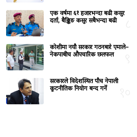
एक वर्षमा ६१ हजारभन्दा बढी कसुर
दर्ता, बैङ्किङ कसुर सबैभन्दा बढी
८
कोशीमा नयाँ सरकार गठनबारे एमाले–
नेकपाबीच औपचारिक छलफल
९
सरकारले विदेशस्थित पाँच नेपाली
कूटनीतिक नियोग बन्द गर्ने
१०