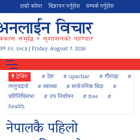
हाम्रो बारेमा
बिज्ञापन गर्नुहोस
सम्पर्क गर्नुहोस
ाउन
२२
,
२०८३
| Friday, August 7, 2026
ट्रेन्डिंग
# देश
# upachar
# गौरादह
#
लागुपदार्थ
# स्वास्थ्य
# सार्वजनिक विदा
#
प्रतिनिधिसभा
# उप निर्वाचन
# free
#
health
नेपालकै पहिलो