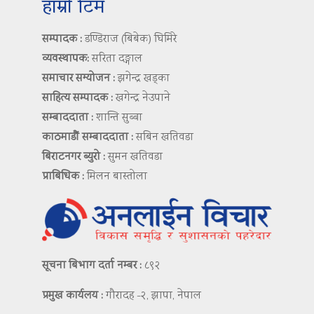
हाम्रो टिम
सम्पादक :
डण्डिराज (बिबेक) घिमिरे
व्यवस्थापक:
सरिता दङ्गाल
समाचार सम्योजन :
झगेन्द्र खड्का
साहित्य सम्पादक :
खगेन्द्र नेउपाने
सम्बाददाता :
शान्ति सुब्बा
काठमाडौं सम्बाददाता :
सबिन खतिवडा
बिराटनगर ब्युरो :
सुमन खतिवडा
प्राबिधिक :
मिलन बास्तोला
सूचना बिभाग दर्ता नम्बर :
८९२
प्रमुख कार्यलय :
गौरादह -२, झापा, नेपाल