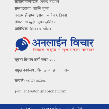
साहित्य सम्पादक :
खगेन्द्र नेउपाने
सम्बाददाता :
शान्ति सुब्बा
काठमाडौं सम्बाददाता :
सबिन खतिवडा
बिराटनगर ब्युरो :
सुमन खतिवडा
प्राबिधिक :
मिलन बास्तोला
सूचना बिभाग दर्ता नम्बर :
८९२
प्रमुख कार्यलय :
गौरादह -२, झापा, नेपाल
सम्पर्क :
९८५२६७६३०८
इमेल :
info@onlinebichar.com