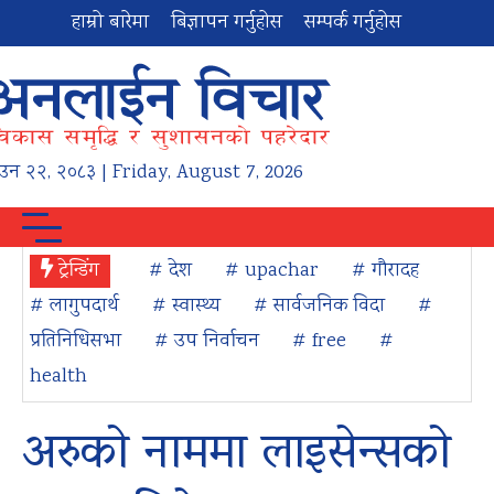
हाम्रो बारेमा
बिज्ञापन गर्नुहोस
सम्पर्क गर्नुहोस
ाउन
२२
,
२०८३
| Friday, August 7, 2026
ट्रेन्डिंग
# देश
# upachar
# गौरादह
# लागुपदार्थ
# स्वास्थ्य
# सार्वजनिक विदा
#
प्रतिनिधिसभा
# उप निर्वाचन
# free
#
health
अरुको नाममा लाइसेन्सको