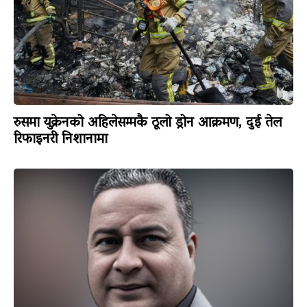
रुसमा युक्रेनको अहिलेसम्मकै ठूलो ड्रोन आक्रमण, दुई तेल
रिफाइनरी निशानामा