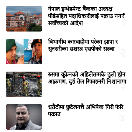
नेपाल इन्भेष्टमेन्ट बैंकका अध्यक्ष
पाँडेसहित पदाधिकारीलाई पक्राउ नगर्न
१
सर्वोच्चको आदेश
विभागीय कारबाहीमा परेका झापा र
सुनसरीका सशस्त्र एसपीको सरुवा
२
रुसमा युक्रेनको अहिलेसम्मकै ठूलो ड्रोन
आक्रमण, दुई तेल रिफाइनरी निशानामा
३
धरौटीमा छुटेलगत्तै अभिषेक गिरी फेरि
पक्राउ
४