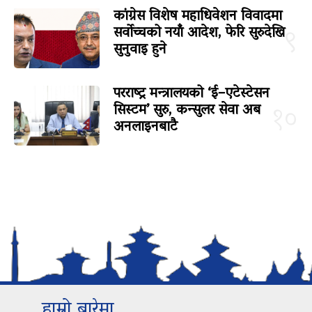
कांग्रेस विशेष महाधिवेशन विवादमा
सर्वोच्चको नयाँ आदेश, फेरि सुरुदेखि
९
सुनुवाइ हुने
परराष्ट्र मन्त्रालयको ‘ई–एटेस्टेसन
सिस्टम’ सुरु, कन्सुलर सेवा अब
१०
अनलाइनबाटै
हाम्रो बारेमा