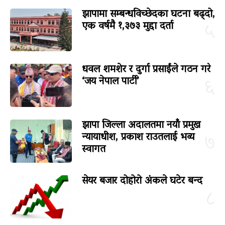
झापामा सम्बन्धविच्छेदका घटना बढ्दो,
एक वर्षमै १,३७३ मुद्दा दर्ता
५
धवल शमशेर र दुर्गा प्रसाईंले गठन गरे
‘जय नेपाल पार्टी’
६
झापा जिल्ला अदालतमा नयाँ प्रमुख
न्यायाधीश, प्रकाश राउतलाई भव्य
७
स्वागत
सेयर बजार दोहोरो अंकले घटेर बन्द
८