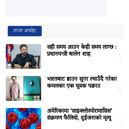
ताजा अपडेट
सही समय आउन केही समय लाग्छ :
प्रधानमन्त्री बालेन शाह
१
भारतबाट ब्राउन सुगर ल्याउँदै गरेका
कमलका एक युवक पक्राउ
२
अमेरिकामा ‘साइक्लोस्पोरायासिस’
संक्रमण फैलियो, दुईजनाको मृत्यु
३