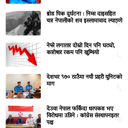
ब्रोड पिक दुर्घटना : निम्स दाइसहित
चार नेपालीको शव इस्लामावाद ल्याइयो
४
नेप्से लगातार दोस्रो दिन पनि घट्यो,
कारोबार रकम पनि खुम्चियो
५
देशभर ९७० ठाउँमा नयाँ प्रहरी युनिटको
माग
६
देउवा नेपाल फर्किंदा धरपकड भए
विरोधमा उत्रिने : कांग्रेस संस्थापनइतर
७
पक्ष