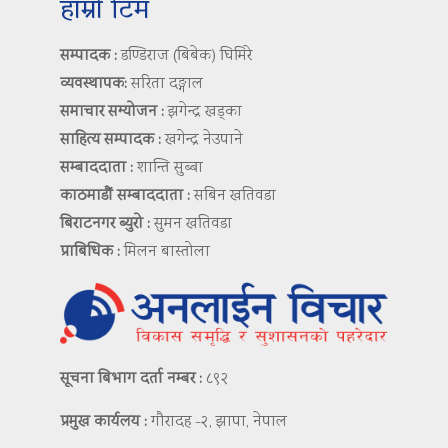
हाम्रो टिम
सम्पादक :
डण्डिराज (बिबेक) घिमिरे
व्यवस्थापक:
सरिता दङ्गाल
समाचार सम्योजन :
झगेन्द्र खड्का
साहित्य सम्पादक :
खगेन्द्र नेउपाने
सम्बाददाता :
शान्ति सुब्बा
काठमाडौं सम्बाददाता :
सबिन खतिवडा
बिराटनगर ब्युरो :
सुमन खतिवडा
प्राबिधिक :
मिलन बास्तोला
सूचना बिभाग दर्ता नम्बर :
८९२
प्रमुख कार्यलय :
गौरादह -२, झापा, नेपाल