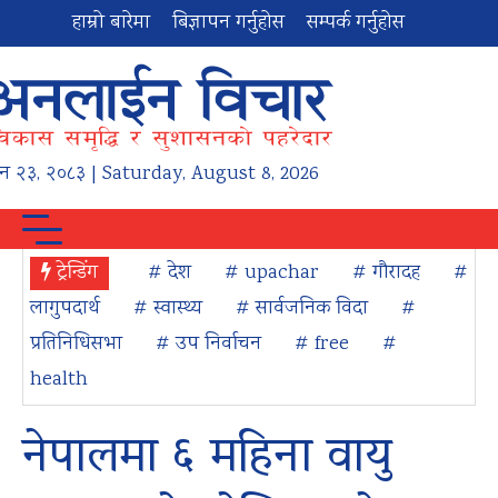
हाम्रो बारेमा
बिज्ञापन गर्नुहोस
सम्पर्क गर्नुहोस
न
२३
,
२०८३
| Saturday, August 8, 2026
ट्रेन्डिंग
# देश
# upachar
# गौरादह
#
लागुपदार्थ
# स्वास्थ्य
# सार्वजनिक विदा
#
प्रतिनिधिसभा
# उप निर्वाचन
# free
#
health
नेपालमा ६ महिना वायु