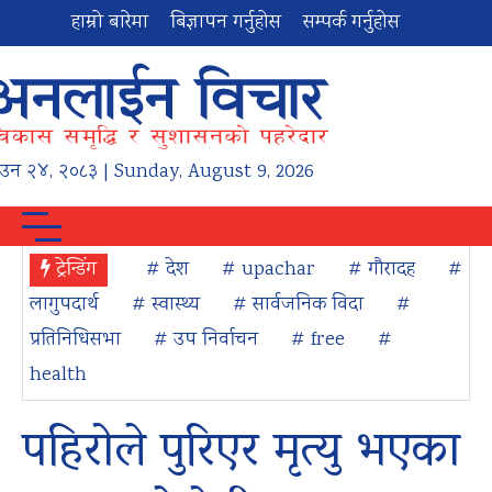
हाम्रो बारेमा
बिज्ञापन गर्नुहोस
सम्पर्क गर्नुहोस
ाउन
२४
,
२०८३
| Sunday, August 9, 2026
ट्रेन्डिंग
# देश
# upachar
# गौरादह
#
लागुपदार्थ
# स्वास्थ्य
# सार्वजनिक विदा
#
प्रतिनिधिसभा
# उप निर्वाचन
# free
#
health
पहिरोले पुरिएर मृत्यु भएका