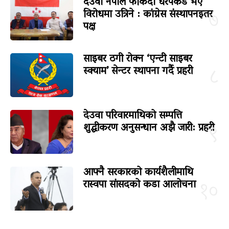
देउवा नेपाल फर्किंदा धरपकड भए
विरोधमा उत्रिने : कांग्रेस संस्थापनइतर
७
पक्ष
साइबर ठगी रोक्न ‘एन्टी साइबर
स्क्याम’ सेन्टर स्थापना गर्दै प्रहरी
८
देउवा परिवारमाथिको सम्पत्ति
शुद्धीकरण अनुसन्धान अझै जारी: प्रहरी
९
आफ्नै सरकारको कार्यशैलीमाथि
रास्वपा सांसदको कडा आलोचना
१०