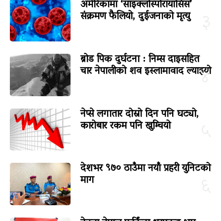
अमेरिकामा ‘साइक्लोस्पोरायासिस’
संक्रमण फैलियो, दुईजनाको मृत्यु
३
ब्रोड पिक दुर्घटना : निम्स दाइसहित
चार नेपालीको शव इस्लामावाद ल्याइयो
४
नेप्से लगातार दोस्रो दिन पनि घट्यो,
कारोबार रकम पनि खुम्चियो
५
देशभर ९७० ठाउँमा नयाँ प्रहरी युनिटको
माग
६